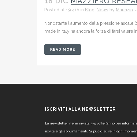
18 DIC
MAZZIERO RESEA
Posted at 19:41h
in
Blog
,
News
by
Maurizio
Nonostante l'aumento della pressione fiscale (1 m
made in Italy ha ancora la forza di farsi valere 
READ MORE
ISCRIVITI ALLA NEWSLETTER
La newsletter viene inviata 3-4 volte l’anno per informar
novità e gli appuntamenti. Si può disdire in ogni mome