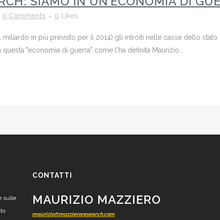
RCH: SIAMO IN UN’ECONOMIA DI GU
0 Comments
0
Likes
iliardo in più previsto per il 2014) gli introiti nelle casse dello stato
in questa "economia di guerra" come l'ha definita Maurizio...
CONTATTI
MAURIZIO MAZZIERO
e sulle
nto
maurizio@mazzieroresearch.com