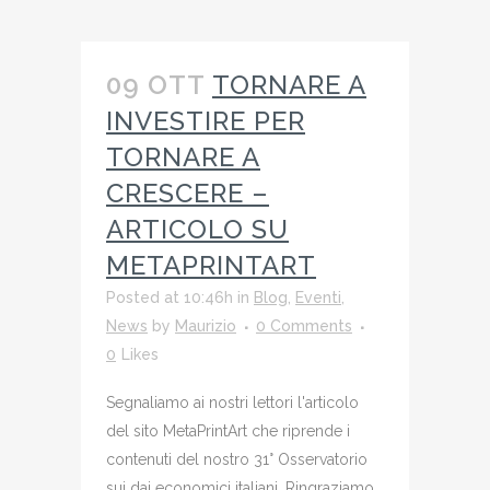
09 OTT
TORNARE A
INVESTIRE PER
TORNARE A
CRESCERE –
ARTICOLO SU
METAPRINTART
Posted at 10:46h
in
Blog
,
Eventi
,
News
by
Maurizio
0 Comments
0
Likes
Segnaliamo ai nostri lettori l'articolo
del sito MetaPrintArt che riprende i
contenuti del nostro 31° Osservatorio
sui dai economici italiani. Ringraziamo