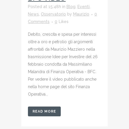
Posted at 15:48h
in
Blog
,
Eventi
,
News
,
Osservatorio
by
Maurizio
0
Comments
0
Likes
Debito, crescita e spesa per interessi
oltre a oro e petrolio gli argomenti
affrontati da Maurizio Mazziero nella
trasmissione Idee per Investire del 26
febbraio condotta da Massimiliano
Malandra di Finanza Operativa - BFC.
Per vedere il video pubblicato anche
nella home page del sito Finanza
Operativa...
READ MORE