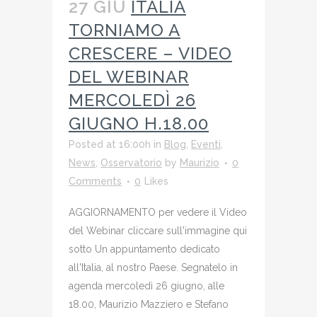
27 GIU
ITALIA
TORNIAMO A
CRESCERE – VIDEO
DEL WEBINAR
MERCOLEDÌ 26
GIUGNO H.18.00
Posted at 16:00h
in
Blog
,
Eventi
,
News
,
Osservatorio
by
Maurizio
0
Comments
0
Likes
AGGIORNAMENTO per vedere il Video
del Webinar cliccare sull'immagine qui
sotto Un appuntamento dedicato
all'Italia, al nostro Paese. Segnatelo in
agenda mercoledì 26 giugno, alle
18.00, Maurizio Mazziero e Stefano