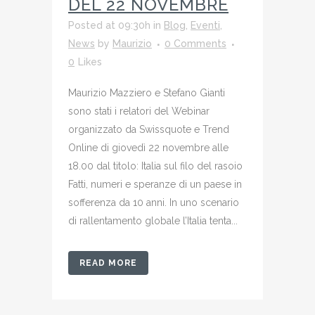
DEL 22 NOVEMBRE
Posted at 09:30h
in
Blog
,
Eventi
,
News
by
Maurizio
0 Comments
0
Likes
Maurizio Mazziero e Stefano Gianti
sono stati i relatori del Webinar
organizzato da Swissquote e Trend
Online di giovedì 22 novembre alle
18.00 dal titolo: Italia sul filo del rasoio
Fatti, numeri e speranze di un paese in
sofferenza da 10 anni. In uno scenario
di rallentamento globale l’Italia tenta...
READ MORE