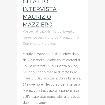
CHIATTO
INTERVISTA
MAURIZIO
MAZZIERO
Posted at 14:00h
in
Blog
,
Eventi
,
News
,
Osservatorio
by
Maurizio
0
Comments
0
Likes
Maurizio Mazziero è stato intervistato
da Alessandro Chiatto dai microfoni di
FolTV (Internet TV di Finanza online,
Gruppo Triboo Media) durante l'AIM
Investort Day svoltosi a Borsa Italiana il
27 novembre. Nel corso dell'intervista
Maurizio ha tracciato una panoramica
sull'attuale situazione italiana: crescita,
debito e manovra...