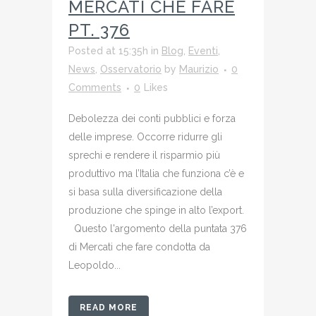
MERCATI CHE FARE
PT. 376
Posted at 15:35h
in
Blog
,
Eventi
,
News
,
Osservatorio
by
Maurizio
0
Comments
0
Likes
Debolezza dei conti pubblici e forza
delle imprese. Occorre ridurre gli
sprechi e rendere il risparmio più
produttivo ma l’Italia che funziona c’è e
si basa sulla diversificazione della
produzione che spinge in alto l’export.
Questo l'argomento della puntata 376
di Mercati che fare condotta da
Leopoldo...
READ MORE