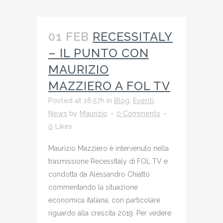
01 FEB
RECESSITALY
– IL PUNTO CON
MAURIZIO
MAZZIERO A FOL TV
Posted at 16:57h
in
Blog
,
Eventi
,
News
by
Maurizio
0 Comments
0
Likes
Maurizio Mazziero è intervenuto nella
trasmissione RecessItaly di FOL TV e
condotta da Alessandro Chiatto
commentando la situazione
economica italiana, con particolare
riguardo alla crescita 2019. Per vedere