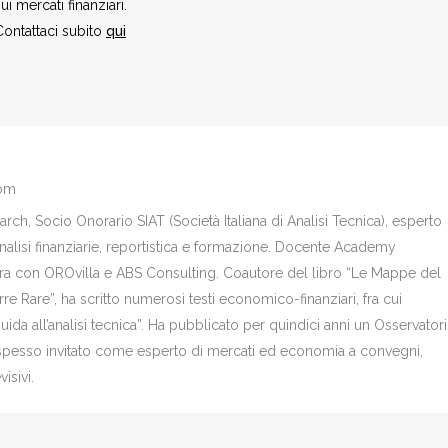
ui mercati finanziari.
Contattaci subito
qui
com
ch, Socio Onorario SIAT (Società Italiana di Analisi Tecnica), esperto
analisi finanziarie, reportistica e formazione. Docente Academy
bora con OROvilla e ABS Consulting. Coautore del libro “Le Mappe del
re Rare”, ha scritto numerosi testi economico-finanziari, fra cui
Guida all’analisi tecnica”. Ha pubblicato per quindici anni un Osservator
è spesso invitato come esperto di mercati ed economia a convegni,
isivi.