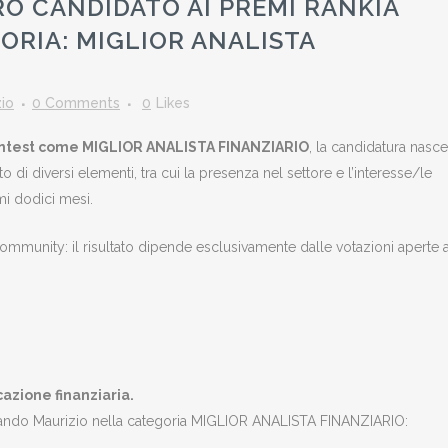
O CANDIDATO AI PREMI RANKIA
GORIA: MIGLIOR ANALISTA
io
0 Comments
0
Likes
Contest come MIGLIOR ANALISTA FINANZIARIO
, la candidatura nasc
o di diversi elementi, tra cui la presenza nel settore e l’interesse/le
imi dodici mesi.
community: il risultato dipende esclusivamente dalle votazioni aperte a
azione finanziaria.
tando Maurizio nella categoria MIGLIOR ANALISTA FINANZIARIO: