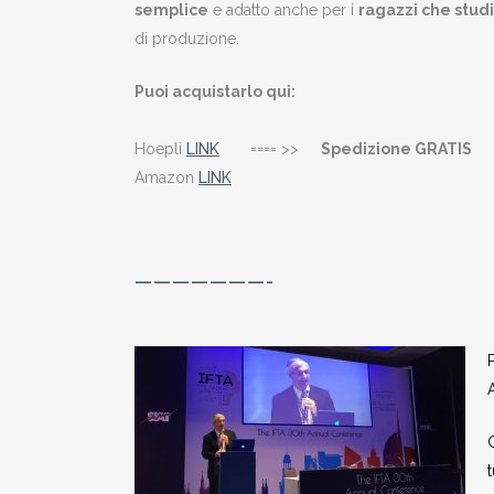
semplice
e adatto anche per i
ragazzi che stud
di produzione.
Puoi acquistarlo qui:
Hoepli
LINK
==== >>
Spedizione GRATIS
Amazon
LINK
———————-
G