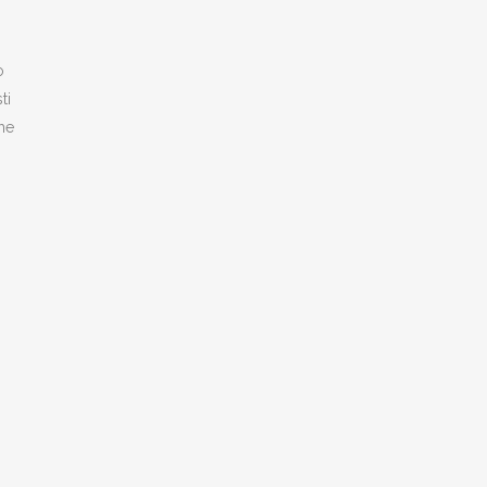
o
ti
che