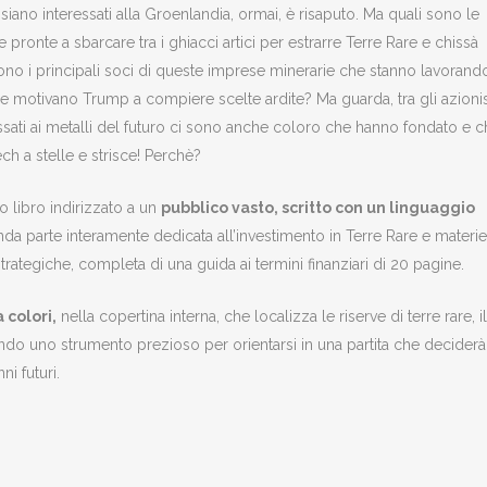
i siano interessati alla Groenlandia, ormai, è risaputo. Ma quali sono le
 pronte a sbarcare tra i ghiacci artici per estrarre Terre Rare e chissà
sono i principali soci di queste imprese minerarie che stanno lavorand
he motivano Trump a compiere scelte ardite? Ma guarda, tra gli azionis
ssati ai metalli del futuro ci sono anche coloro che hanno fondato e 
ch a stelle e strisce! Perchè?
o libro indirizzato a un
pubblico vasto, scritto con un linguaggio
nda parte interamente dedicata all’investimento in Terre Rare e materie
strategiche, completa di una guida ai termini finanziari di 20 pagine.
 colori,
nella copertina interna, che localizza le riserve di terre rare, il
endo uno strumento prezioso per orientarsi in una partita che deciderà
i futuri.