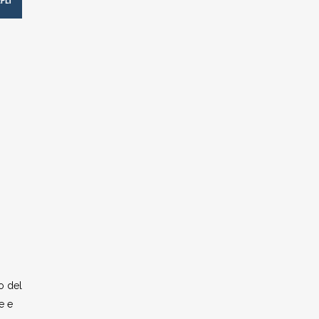
o del
e e