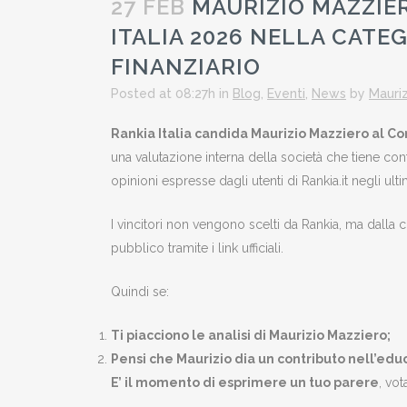
27 FEB
MAURIZIO MAZZIER
ITALIA 2026 NELLA CATE
FINANZIARIO
Posted at 08:27h
in
Blog
,
Eventi
,
News
by
Mauriz
Rankia Italia candida Maurizio Mazziero al 
una valutazione interna della società che tiene cont
opinioni espresse dagli utenti di Rankia.it negli ult
I vincitori non vengono scelti da Rankia, ma dalla 
pubblico tramite i link ufficiali.
Quindi se:
Ti piacciono le analisi di Maurizio Mazziero;
Pensi che Maurizio dia un contributo nell’educ
E’ il momento di esprimere un tuo parere
, vo