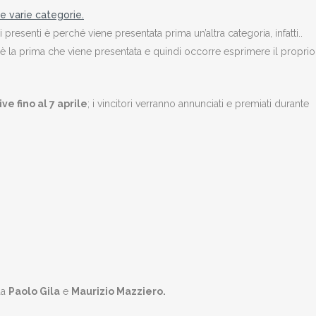
e varie categorie.
i presenti è perché viene presentata prima un’altra categoria, infatti..
la prima che viene presentata e quindi occorre esprimere il proprio
e fino al 7 aprile
; i vincitori verranno annunciati e premiati durante
da
Paolo Gila
e
Maurizio Mazziero
.