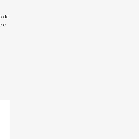
o del
e e