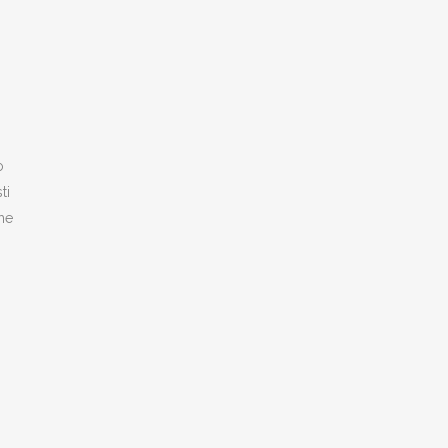
o
ti
che