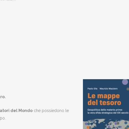
ero
.
atori del Mondo
che possiedono le
mpo.