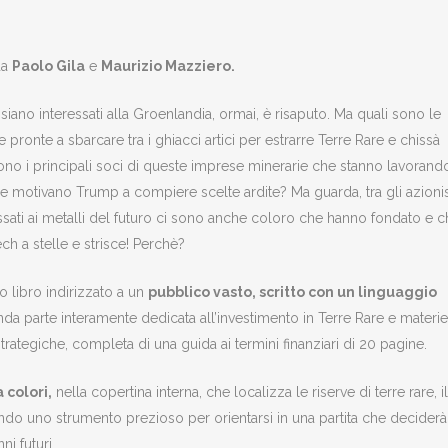
da
Paolo Gila
e
Maurizio Mazziero
.
i siano interessati alla Groenlandia, ormai, è risaputo. Ma quali sono le
 pronte a sbarcare tra i ghiacci artici per estrarre Terre Rare e chissà
sono i principali soci di queste imprese minerarie che stanno lavorand
he motivano Trump a compiere scelte ardite? Ma guarda, tra gli azionis
ssati ai metalli del futuro ci sono anche coloro che hanno fondato e 
ch a stelle e strisce! Perchè?
o libro indirizzato a un
pubblico vasto, scritto con un linguaggio
nda parte interamente dedicata all’investimento in Terre Rare e materie
strategiche, completa di una guida ai termini finanziari di 20 pagine.
 colori,
nella copertina interna, che localizza le riserve di terre rare, il
endo uno strumento prezioso per orientarsi in una partita che deciderà
i futuri.