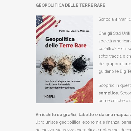
GEOPOLITICA DELLE TERRE RARE
Scritto a 4 mani 
Che gli Stati Unit
società americane
cos’altro? E chi 
sotto traccia e c
dei gruppi intere
guidano le Big Te
Scoprilo in quest
semplice
. Seco
prime critiche e 
Arricchito da grafici, tabelle e da una mappa a
libro unisce geopolitica, economia e finanza, offr
ricchezza, sicurezza energetica e potere nei decenn