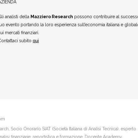
AZIENDA
li analisti della
Mazziero Research
possono contribuire al success
tuo evento portando la loro esperienza sull’economia italiana e global
ui mercati finanziari.
Contattaci subito
qui
com
ch, Socio Onorario SIAT (Società Italiana di Analisi Tecnica), esperto
analisi finanziarie, reportistica e formazione. Docente Academy