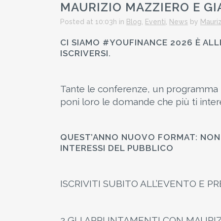
MAURIZIO MAZZIERO E G
Posted at 10:03h
in
Blog
,
Eventi
,
News
by
Mauriz
CI SIAMO #YOUFINANCE 2026 È ALLE
ISCRIVERSI.
Tante le conferenze, un programma per 
poni loro le domande che più ti inte
QUEST’ANNO NUOVO FORMAT: NON 
INTERESSI DEL PUBBLICO
ISCRIVITI SUBITO ALL’EVENTO E P
2 GLI APPUNTAMENTI CON MAURI