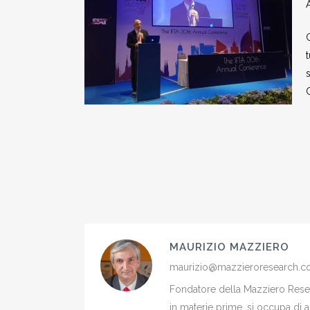
G
s
MAURIZIO MAZZIERO
maurizio@mazzieroresearch.
Fondatore della Mazziero Resear
in materie prime, si occupa di 