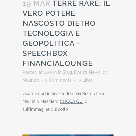
19 MAR
TERRE RARE: IL
VERO POTERE
NASCOSTO DIETRO
TECNOLOGIA E
GEOPOLITICA –
SPEECHBOX
FINANCIALOUNGE
Posted at 10:57h
in
Blog
,
Eventi
,
News
by
Maurizio
0 Comments
0
Likes
Guarda qui l’intervista di Giulia Brambilla a
Maurizio Mazziero
CLICCA QUI
o
sull’immagine qui sotto