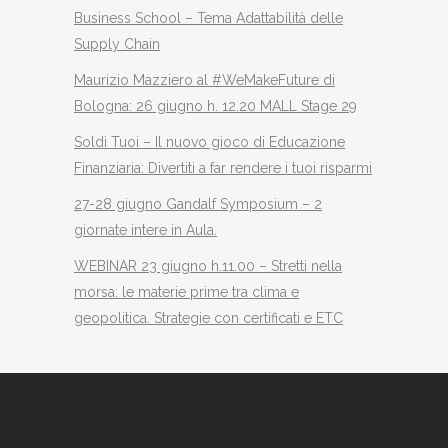
Business School – Tema Adattabilità delle
Supply Chain
Maurizio Mazziero al #WeMakeFuture di
Bologna: 26 giugno h. 12.20 MALL Stage 29
Soldi Tuoi – Il nuovo gioco di Educazione
Finanziaria: Divertiti a far rendere i tuoi risparmi
27-28 giugno Gandalf Symposium – 2
giornate intere in Aula.
WEBINAR 23 giugno h.11.00 – Stretti nella
morsa: le materie prime tra clima e
geopolitica. Strategie con certificati e ETC