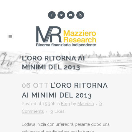
L’ORO RITORNA AI
MINIMI DEL 2013
06 OTT
L’ORO RITORNA
AI MINIMI DEL 2013
Posted at 15:30h
in
Blog
by
Maurizio
0
Comments
0
Likes
L’ottava inizia con un’eredità pesante dopo una