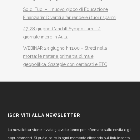
Soldi Tuoi – Il nuovo gioco di Educazione
Finanziaria: Divertiti a far rendere i tuoi risparmi
27-28 giugno Gandalf Symposium – 2
giornate intere in Aula.
WEBINAR 23 giugno h.11.00 – Stretti nella
morsa: le materie prime tra clima e
geopolitica. Strategie con certificati e ETC
ISCRIVITI ALLA NEWSLETTER
La newsletter viene inviata 3-4 volte l’anno per informare sulle novità e gli
appuntamenti. Si può disdire in ogni momento cliccando sul link inserito