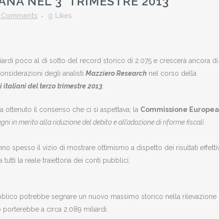
ANA NEL 3° TRIMESTRE 2013
 Comments
0
Likes
iardi poco al di sotto del record storico di 2.075 e crescerà ancora di
onsiderazioni degli analisti
Mazziero Research
nel corso della
 italiani del terzo trimestre 2013
.
a ottenuto il consenso che ci si aspettava; la
Commissione Europea
gni in merito alla riduzione del debito e all’adozione di riforme fiscali
no spesso il vizio di mostrare ottimismo a dispetto dei risultati effettiv
tti la reale traiettoria dei conti pubblici.
blico potrebbe segnare un nuovo massimo storico nella rilevazione 
 porterebbe a circa 2.089 miliardi.