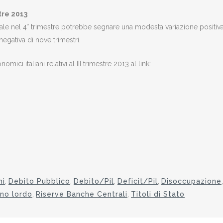
tre 2013
rale nel 4° trimestre potrebbe segnare una modesta variazione positiv
egativa di nove trimestri.
mici italiani relativi al III trimestre 2013 al link:
ni
,
Debito Pubblico
,
Debito/Pil
,
Deficit/Pil
,
Disoccupazione
,
rno lordo
,
Riserve Banche Centrali
,
Titoli di Stato