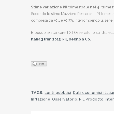
Stime variazione Pil trimestrale nel 4° trimes
Secondo le stime Mazziero Research il Pil trimest
compresa tra +0,1 e +0,3%, interrompendo la serie n
E’ possibile scaricare il XII Osservatorio sui dati econo
Italia 3 trim 2013: Pil, debito & Co
.
TAGS:
conti pubblici
,
Dati economici italia
Inflazione
,
Osservatorio
,
Pil
,
Prodotto inte