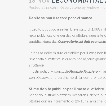
18 NOV
L’ECONOMIA ITALI
Posted at 14:52h
in
Osservatorio
by
Andrew
0
Debito se non è record poco ci manca
Il debito pubblico a settembre è stato di 2.068 mil
nella pubblicazione dei dati di ottobre; queste le c
pubblicazione dell’
Osservatorio sui dati economici
La bozza delle misure di stabilità per il 2014 non h
rimandata al mittente in quanto
non rispetta gli impe
strutturali.
I nostri politici – conclude
Maurizio Mazziero
– han
con l’Osservatorio cerchiamo di far comprendere a tu
Stime debito pubblico per il mese di ottobre
Secondo le stime Mazziero Research il debito pub
ottobre con un incremento di 20-21 miliardi che lo