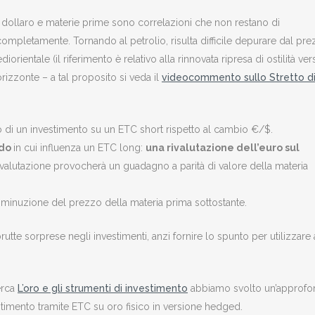
a dollaro e materie prime sono correlazioni che non restano di
completamente. Tornando al petrolio, risulta difficile depurare dal pr
diorientale (il riferimento è relativo alla rinnovata ripresa di ostilità ver
rizzonte – a tal proposito si veda il
videocommento sullo Stretto d
 di un investimento su un ETC short rispetto al cambio €/$.
odo
in cui influenza un ETC long:
una rivalutazione dell’euro sul
alutazione provocherà un guadagno a parità di valore della materia
iminuzione del prezzo della materia prima sottostante.
rutte sorprese negli investimenti, anzi fornire lo spunto per utilizzare
erca
L’oro e gli strumenti di investimento
abbiamo svolto un’approfo
timento tramite ETC su oro fisico in versione hedged.