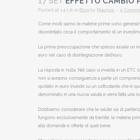
17 SET
EFFETTO CAMBIO P
Posted at 14:13h
in
Blog
by
Maurizio
0 Comme
Come molti sanno le materie prime sono generalment
disorientato circa il comportamento di un investim
La prima preoccupazione che spesso assale un inve
euro nel caso di disintegrazione dell’euro.
La risposta è: nulla. Nel caso si investa in un ETC
non si avranno conseguenze a parte un comprensi
quotato in euro investe su un sottostante che è quo
denominato in una nuova valuta e verrà fatta una nu
Dobbiamo considerare che le valute sia di partenza
fungono esclusivamente da tramite; la materia pri
alla domanda e offerta di quel bene.