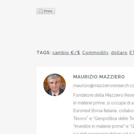
TAGS:
cambio €/$
,
Commodity
,
dollaro
,
E
MAURIZIO MAZZIERO
maurizio@mazzieroresearch.
Fondatore della Mazziero Resear
in materie prime, si occupa di 
Euronext Borsa Italiana, colla
Tesoro” e “Geopolitica delle Ter
“Investire in materie prime” e “