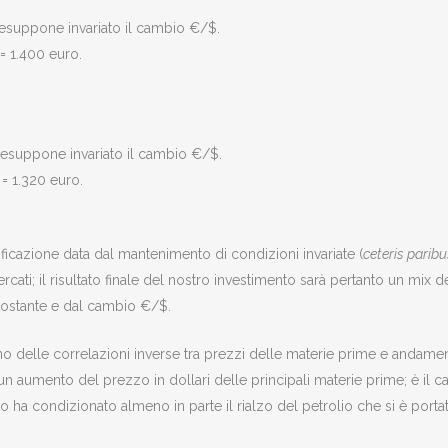
 presuppone invariato il cambio €/$.
 = 1.400 euro.
 presuppone invariato il cambio €/$.
 = 1.320 euro.
icazione data dal mantenimento di condizioni invariate (
ceteris paribu
cati; il risultato finale del nostro investimento sarà pertanto un mix d
ottostante e dal cambio €/$.
ono delle correlazioni inverse tra prezzi delle materie prime e andame
 un aumento del prezzo in dollari delle principali materie prime; è il c
 ha condizionato almeno in parte il rialzo del petrolio che si è porta