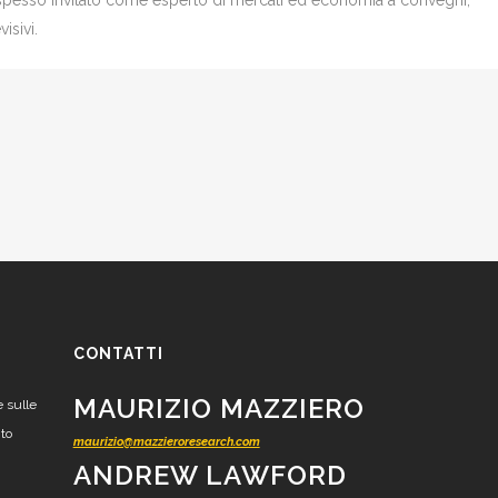
è spesso invitato come esperto di mercati ed economia a convegni,
isivi.
CONTATTI
MAURIZIO MAZZIERO
e sulle
nto
maurizio@mazzieroresearch.com
ANDREW LAWFORD