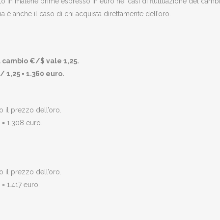
in materie prime espresso in euro nei casi di fluttuazione del camb
a è anche il caso di chi acquista direttamente dell’oro.
il cambio €/$ vale 1,25.
/ 1,25 = 1.360 euro.
 il prezzo dell’oro.
0 = 1.308 euro.
 il prezzo dell’oro.
 = 1.417 euro.