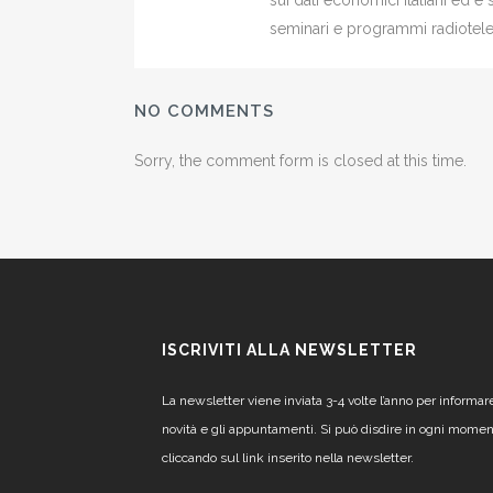
sui dati economici italiani ed 
seminari e programmi radiotelev
NO COMMENTS
Sorry, the comment form is closed at this time.
ISCRIVITI ALLA NEWSLETTER
La newsletter viene inviata 3-4 volte l’anno per informar
novità e gli appuntamenti. Si può disdire in ogni mome
cliccando sul link inserito nella newsletter.