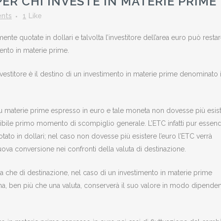
ER CHI INVESTE IN MATERIE PRIME
nts
1
Like
e quotate in dollari e talvolta l’investitore dell’area euro può resta
ento in materie prime.
stitore è il destino di un investimento in materie prime denominato 
 su materie prime espresso in euro e tale moneta non dovesse più esist
bile primo momento di scompiglio generale. L’ETC infatti pur essen
tato in dollari; nel caso non dovesse più esistere l’euro l’ETC verrà
ova conversione nei confronti della valuta di destinazione.
 che di destinazione, nel caso di un investimento in materie prime
ma, ben più che una valuta, conserverà il suo valore in modo dipende