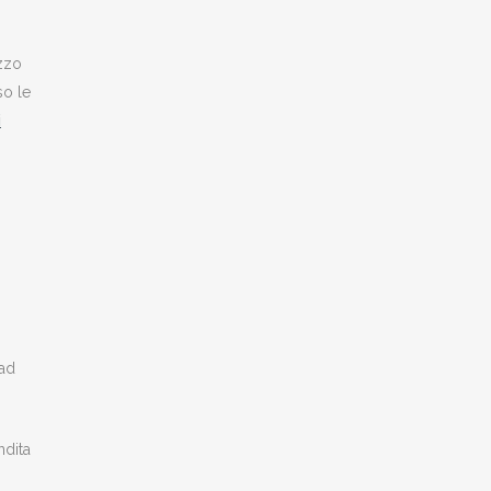
ezzo
so le
i
 ad
ndita