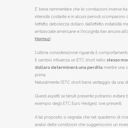
E’ bene rammentare che le correlazioni inverse tr
intensità costante e in alcuni periodi scompaiono 
l’effetto debolezza dollaro dall’effetto instabilità me
ambasciate americane e l’incognita Iran ancora all’o
Hormuz
).
L’ultima considerazione riguarda il comportamento
Il cambio influenza un ETC short nello
stesso m
dollaro determinerà una perdita
mentre una sv
prima.
Naturalmente l’ETC short trarrà vantaggio da una d
Questi aspetti se tenuti presente potranno evitare b
esempio degli ETC Euro Hedged, ove presenti.
A tal proposito si segnala che nel quaderno di ric
analisi delle condizioni che suggeriscono un inves