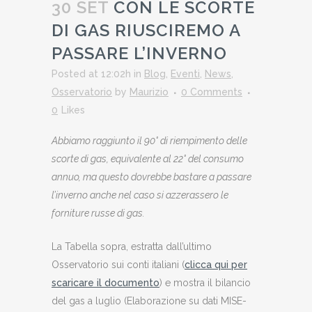
30 SET
CON LE SCORTE
DI GAS RIUSCIREMO A
PASSARE L’INVERNO
Posted at 12:02h
in
Blog
,
Eventi
,
News
,
Osservatorio
by
Maurizio
0 Comments
0
Likes
Abbiamo raggiunto il 90° di riempimento delle
scorte di gas, equivalente al 22° del consumo
annuo, ma questo dovrebbe bastare a passare
l’inverno anche nel caso si azzerassero le
forniture russe di gas.
La Tabella sopra, estratta dall’ultimo
Osservatorio sui conti italiani (
clicca qui per
scaricare il documento
) e mostra il bilancio
del gas a luglio (Elaborazione su dati MISE-