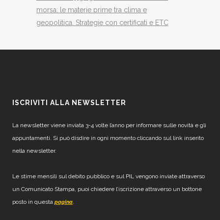
morsa: le materie prime tra clima e
geopolitica. Strategie con certificati e ETC
ISCRIVITI ALLA NEWSLETTER
La newsletter viene inviata 3-4 volte l’anno per informare sulle novità e gli
appuntamenti. Si può disdire in ogni momento cliccando sul link inserito
nella newsletter.
Le stime mensili sul debito pubblico e sul PIL vengono inviate attraverso
un Comunicato Stampa, puoi chiedere l’iscrizione attraverso un bottone
posto in questa
.
pagina