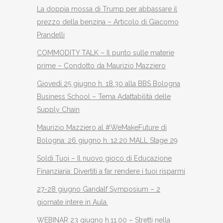
La doppia mossa di Trump per abbassare il
prezzo della benzina – Articolo di Giacomo
Prandelli
COMMODITY TALK – Il punto sulle materie
prime – Condotto da Maurizio Mazziero
Giovedì 25 giugno h. 18.30 alla BBS Bologna
Business School – Tema Adattabilità delle
Supply Chain
Maurizio Mazziero al #WeMakeFuture di
Bologna: 26 giugno h. 12.20 MALL Stage 29
Soldi Tuoi – Il nuovo gioco di Educazione
Finanziaria: Divertiti a far rendere i tuoi risparmi
27-28 giugno Gandalf Symposium – 2
giornate intere in Aula.
WEBINAR 23 giugno h.11.00 – Stretti nella