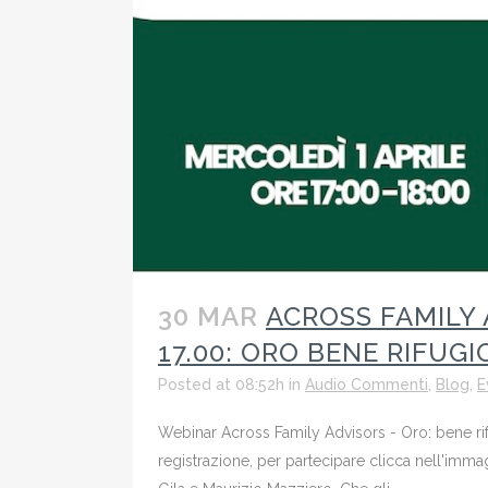
30 MAR
ACROSS FAMILY 
17.00: ORO BENE RIFUG
Posted at 08:52h
in
Audio Commenti
,
Blog
,
E
Webinar Across Family Advisors - Oro: bene rif
registrazione, per partecipare clicca nell'i