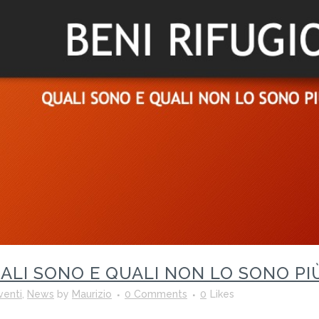
UALI SONO E QUALI NON LO SONO PI
venti
,
News
by
Maurizio
0 Comments
0
Likes