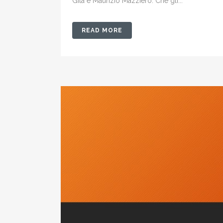
Gila e Maurizio Mazziero. Che gli...
READ MORE