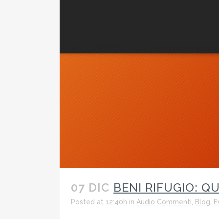
07 DIC
BENI RIFUGIO: Q
Posted at 12:40h
in
Audio Commenti
,
Blog
,
E