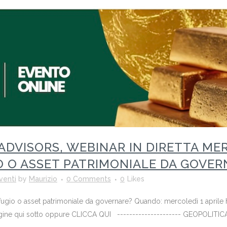
ADVISORS, WEBINAR IN DIRETTA MER
IO O ASSET PATRIMONIALE DA GOVE
venti
by
Maurizio
0 Comments
0
Likes
ugio o asset patrimoniale da governare? Quando: mercoledì 1 aprile h. 
mmagine qui sotto oppure CLICCA QUI --------------------- GEOPOLITI