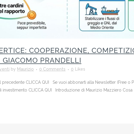
VERTICE: COOPERAZIONE, COMPETIZI
I GIACOMO PRANDELLI
venti
by
Maurizio
0 Comments
0
Likes
o il precedente CLICCA QUI Se vuoi abbonarti alla Newsletter (Free o
i investimento CLICCA QUI Introduzione di Maurizio Mazziero Cosa si 