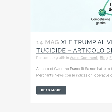
14 MAG
XI E TRUMP AL 
TUCIDIDE – ARTICOLO D
Posted at 19:08h
in
Audio Commenti
,
Blog
,
E
Articolo di Giacomo Prandelli Se non hai lett
Merchant's News con le indicazioni operative d
READ MORE