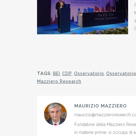
G
s
TAGS:
BEI
,
CDP
,
Osservatorio
,
Osservatorio
Mazziero Research
MAURIZIO MAZZIERO
maurizio@mazzieroresearch.
Fondatore della Mazziero Resear
in materie prime, si occupa di 