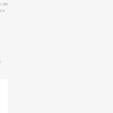
o del
e e
o