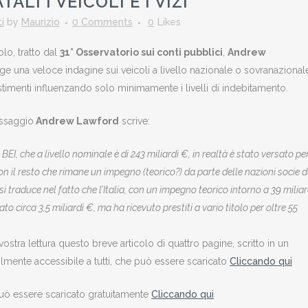
LI I VEICOLI E I VIZI
i
by
Maurizio
0 Comments
0
Likes
olo, tratto dal
31° Osservatorio sui conti pubblici
,
Andrew
ge una veloce indagine sui veicoli a livello nazionale o sovranazional
estimenti influenzando solo minimamente i livelli di indebitamento.
assaggio
Andrew Lawford
scrive:
a BEI, che a livello nominale è di 243 miliardi €, in realtà è stato versato pe
on il resto che rimane un impegno (teorico?) da parte delle nazioni socie d
i traduce nel fatto che l’Italia, con un impegno teorico intorno a 39 miliar
ato circa 3,5 miliardi €, ma ha ricevuto prestiti a vario titolo per oltre 55
ostra lettura questo breve articolo di quattro pagine, scritto in un
ilmente accessibile a tutti, che può essere scaricato
Cliccando qui
ò essere scaricato gratuitamente
Cliccando qui