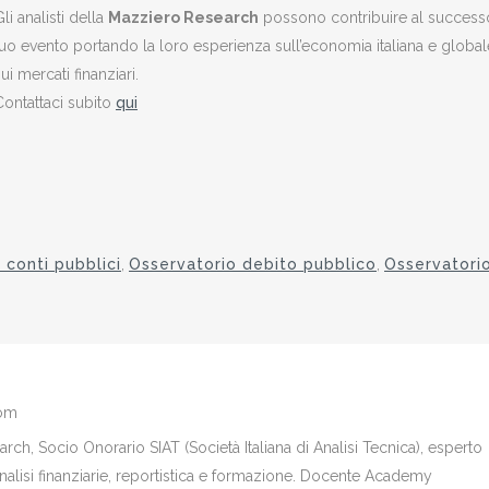
li analisti della
Mazziero Research
possono contribuire al success
tuo evento portando la loro esperienza sull’economia italiana e global
ui mercati finanziari.
Contattaci subito
qui
 conti pubblici
,
Osservatorio debito pubblico
,
Osservatori
com
ch, Socio Onorario SIAT (Società Italiana di Analisi Tecnica), esperto
analisi finanziarie, reportistica e formazione. Docente Academy