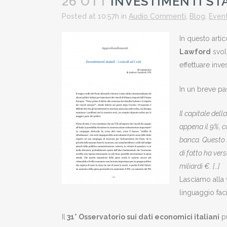
26 OTT
INVESTIMENTI STATA
Posted at 10:57h
in
Audio Commenti
,
Blog
,
Event
In questo artic
Lawford
svol
effettuare inv
In un breve p
Il capitale dell
appena il 9%, c
banca. Questo s
di fatto ha vers
miliardi €. […]
Lasciamo alla v
linguaggio fac
Il
31° Osservatorio sui dati economici italiani
pu