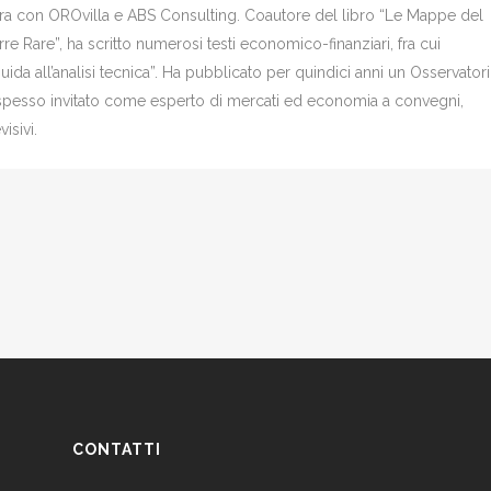
bora con OROvilla e ABS Consulting. Coautore del libro “Le Mappe del
re Rare”, ha scritto numerosi testi economico-finanziari, fra cui
Guida all’analisi tecnica”. Ha pubblicato per quindici anni un Osservator
è spesso invitato come esperto di mercati ed economia a convegni,
isivi.
CONTATTI