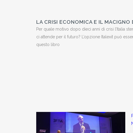
LA CRISI ECONOMICA E IL MACIGNO 
Per quale motivo dopo dieci anni di crisi l’Italia st
ci attende per il futuro? L’opzione Italexit può ess
questo libro