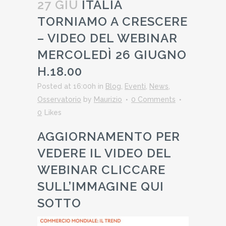
27 GIU
ITALIA
TORNIAMO A CRESCERE
– VIDEO DEL WEBINAR
MERCOLEDÌ 26 GIUGNO
H.18.00
Posted at 16:00h
in
Blog
,
Eventi
,
News
,
Osservatorio
by
Maurizio
0 Comments
0
Likes
AGGIORNAMENTO PER
VEDERE IL VIDEO DEL
WEBINAR CLICCARE
SULL’IMMAGINE QUI
SOTTO