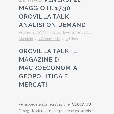
MAGGIO H. 17.30
OROVILLA TALK –
ANALISI ON DEMAND
Posted at 09:38h
in
Blog
,
Eventi
,
News
by
Maurizio
0 Comments
0
Likes
OROVILLA TALK IL
MAGAZINE DI
MACROECONOMIA,
GEOPOLITICA E
MERCATI
Per accedere alla registrazione
CLICCA QUI
Di seguito alcune immagini prese dal webinar,