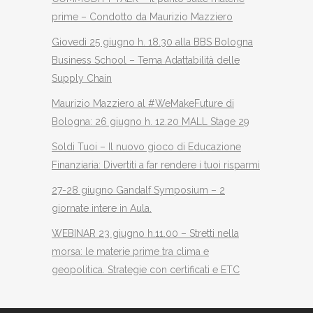
prime – Condotto da Maurizio Mazziero
Giovedì 25 giugno h. 18.30 alla BBS Bologna
Business School – Tema Adattabilità delle
Supply Chain
Maurizio Mazziero al #WeMakeFuture di
Bologna: 26 giugno h. 12.20 MALL Stage 29
Soldi Tuoi – Il nuovo gioco di Educazione
Finanziaria: Divertiti a far rendere i tuoi risparmi
27-28 giugno Gandalf Symposium – 2
giornate intere in Aula.
WEBINAR 23 giugno h.11.00 – Stretti nella
morsa: le materie prime tra clima e
geopolitica. Strategie con certificati e ETC