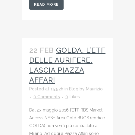
READ MORE
22 FEB
GOLDA, L’ETF
DELLE AURIFERE,
LASCIA PIAZZA
AFFARI
Posted at 15:52h
in
Blog
by
Maurizio
0 Comments
0
Likes
Dal 23 maggio 2016 l’ETF RBS Market
Access NYSE Arca Gold BUGS (codice
GOLDA) non verrà più contrattato a
Milano. Ad oggi a Piazza Affari sono