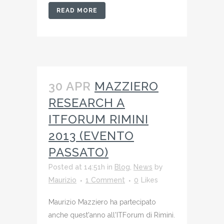
READ MORE
30 APR
MAZZIERO
RESEARCH A
ITFORUM RIMINI
2013 (EVENTO
PASSATO)
Posted at 14:51h
in
Blog
,
News
by
Maurizio
1 Comment
0
Likes
Maurizio Mazziero ha partecipato
anche quest'anno all'ITForum di Rimini.