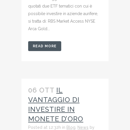
quotati due ETF tematici con cui è
possibile investire in aziende aurifere,
si tratta di: RBS Market Access NYSE
Arca Gold...
READ MORE
06 OTT
IL
VANTAGGIO DI
INVESTIRE IN
MONETE D’ORO
Posted at 12:32h
in
Blog
,
News
by