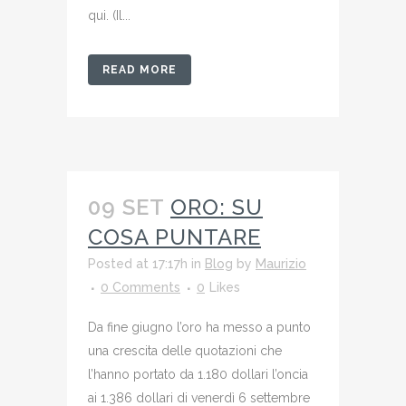
qui. (Il...
READ MORE
09 SET
ORO: SU
COSA PUNTARE
Posted at 17:17h
in
Blog
by
Maurizio
0 Comments
0
Likes
Da fine giugno l’oro ha messo a punto
una crescita delle quotazioni che
l’hanno portato da 1.180 dollari l’oncia
ai 1.386 dollari di venerdì 6 settembre