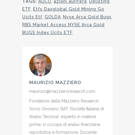
TAGS:
AUCO
,
azioni aurifere
,
Delisting
,
ETF
,
Etfs Daxglobal Gold Mining Go
Ucits Etf
,
GOLDA
,
Nyse Arca Gold Bugs
,
RBS Market Access NYSE Arca Gold
BUGS Index Ucits ETF
MAURIZIO MAZZIERO
maurizio@mazzieroresearch.com
Fondatore della Mazziero Research,
Socio Onorario SIAT (Società Italiana di
Analisi Tecnica), esperto in materie
prime, si occupa di analisi finanziarie,
reportistica e formazione. Docente