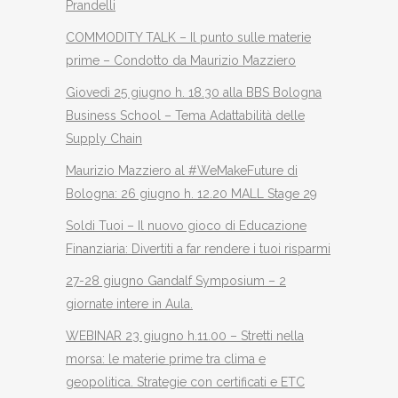
Prandelli
COMMODITY TALK – Il punto sulle materie
prime – Condotto da Maurizio Mazziero
Giovedì 25 giugno h. 18.30 alla BBS Bologna
Business School – Tema Adattabilità delle
Supply Chain
Maurizio Mazziero al #WeMakeFuture di
Bologna: 26 giugno h. 12.20 MALL Stage 29
Soldi Tuoi – Il nuovo gioco di Educazione
Finanziaria: Divertiti a far rendere i tuoi risparmi
27-28 giugno Gandalf Symposium – 2
giornate intere in Aula.
WEBINAR 23 giugno h.11.00 – Stretti nella
morsa: le materie prime tra clima e
geopolitica. Strategie con certificati e ETC