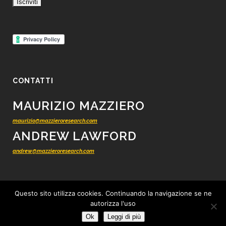
CONTATTI
MAURIZIO MAZZIERO
maurizio@mazzieroresearch.com
ANDREW LAWFORD
andrew@mazzieroresearch.com
Questo sito utilizza cookies. Continuando la navigazione se ne
autorizza l'uso
© 2012 - 2026 Mazziero Research - Ricerca finanziaria indipendente -
Tutti i
Ok
Leggi di più
diritti riservati
-
Privacy
-
Cookie
-
Condizioni di vendita
-
Credits