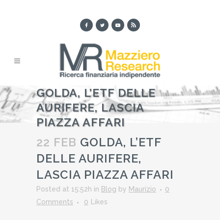
GOLDA, L’ETF DELLE
AURIFERE, LASCIA
PIAZZA AFFARI
22 FEB
GOLDA, L’ETF
DELLE AURIFERE,
LASCIA PIAZZA AFFARI
Posted at 15:52h
in
Blog
by
Maurizio
0
Comments
0
Likes