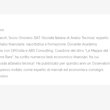
com
ch, Socio Onorario SIAT (Società Italiana di Analisi Tecnica), esperto
analisi finanziarie, reportistica e formazione. Docente Academy
bora con OROvilla e ABS Consulting. Coautore del libro “Le Mappe del
re Rare”, ha scritto numerosi testi economico-finanziari, fra cui
Guida all’analisi tecnica”. Ha pubblicato per quindici anni un Osservator
è spesso invitato come esperto di mercati ed economia a convegni,
isivi.