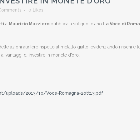
INVESTIRE IN MONETE D’ORO
Comments
0
Likes
ti
a
Maurizio Mazziero
pubblicata sul quotidiano
La Voce di Rom
elle azioni aurifere rispetto al metallo giallo, evidenziando i rischi e l
a ai vantaggi di investire in monete d’oro.
nt/uploads/2013/10/Voce-Romagna-2ott13.pdf