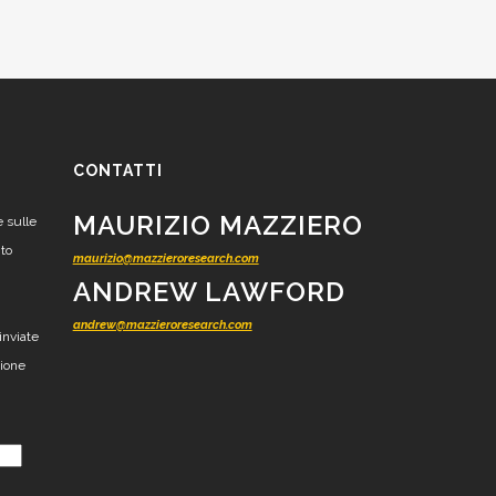
CONTATTI
MAURIZIO MAZZIERO
e sulle
nto
maurizio@mazzieroresearch.com
ANDREW LAWFORD
andrew@mazzieroresearch.com
inviate
zione