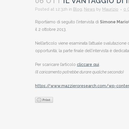
06 OTT
IL VANTAGGIO DI 
Posted at 12:32h
in
Blog
,
News
by
Maurizio
0 
Riportiamo di seguito l’intervista di
Simone Mariot
il 2 ottobre 2013.
Nell’articolo viene esaminata l’attuale svalutazione d
opportunità; la parte finale dell’intervista è dedicat
Per scaricare l’articolo
cliccare qui
.
(Il caricamento potrebbe durare qualche secondo)
https://www.mazzieroresearch.com/wp-conte