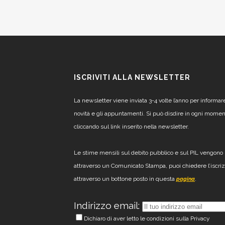
ISCRIVITI ALLA NEWSLETTER
La newsletter viene inviata 3-4 volte l’anno per informar
novità e gli appuntamenti. Si può disdire in ogni mome
cliccando sul link inserito nella newsletter.
Le stime mensili sul debito pubblico e sul PIL vengono 
attraverso un Comunicato Stampa, puoi chiedere l’iscri
attraverso un bottone posto in questa
.
pagina
Indirizzo email:
Dichiaro di aver letto le condizioni sulla Privacy