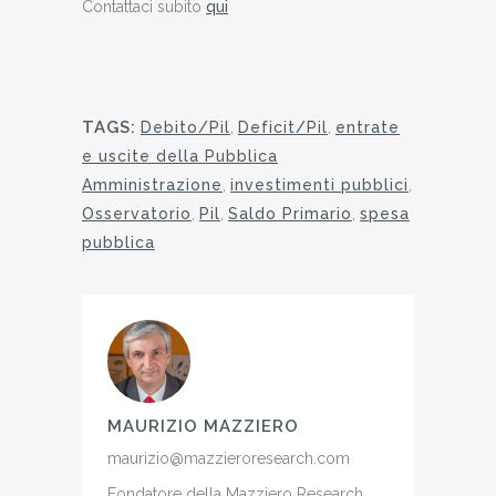
Contattaci subito
qui
TAGS:
Debito/Pil
,
Deficit/Pil
,
entrate
e uscite della Pubblica
Amministrazione
,
investimenti pubblici
,
Osservatorio
,
Pil
,
Saldo Primario
,
spesa
pubblica
MAURIZIO MAZZIERO
maurizio@mazzieroresearch.com
Fondatore della Mazziero Research,