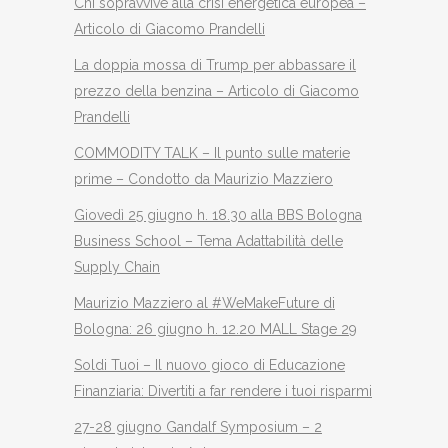
Chi sopravvive alla crisi energetica europea –
Articolo di Giacomo Prandelli
La doppia mossa di Trump per abbassare il
prezzo della benzina – Articolo di Giacomo
Prandelli
COMMODITY TALK – Il punto sulle materie
prime – Condotto da Maurizio Mazziero
Giovedì 25 giugno h. 18.30 alla BBS Bologna
Business School – Tema Adattabilità delle
Supply Chain
Maurizio Mazziero al #WeMakeFuture di
Bologna: 26 giugno h. 12.20 MALL Stage 29
Soldi Tuoi – Il nuovo gioco di Educazione
Finanziaria: Divertiti a far rendere i tuoi risparmi
27-28 giugno Gandalf Symposium – 2