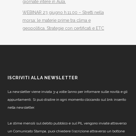
giornate intere in Aula.
WEBINAR 23 giugno h.11.00 – Stretti nella
morsa: le materie prime tra clima e
geopolitica. Strategie con certificati e ETC
ISCRIVITI ALLA NEWSLETTER
La newsletter viene inviata 3-4 volte l’anno per informare sulle novità e gli
appuntamenti. Si può disdire in ogni momento cliccando sul link inserito
nella newsletter.
Le stime mensili sul debito pubblico e sul PIL vengono inviate attraverso
un Comunicato Stampa, puoi chiedere l’iscrizione attraverso un bottone