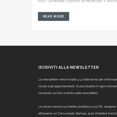
voci? Le entrate coprono le necessità? E ancora,
READ MORE
ISCRIVITI ALLA NEWSLETTER
La newsletter viene inviata 3-4 volte l’anno per informar
novità e gli appuntamenti. Si può disdire in ogni mome
cliccando sul link inserito nella newsletter.
Le stime mensili sul debito pubblico e sul PIL vengono 
attraverso un Comunicato Stampa, puoi chiedere l’iscri