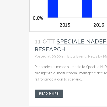
11 OTT
SPECIALE NADEF
RESEARCH
Posted at 09:00h
in
Blog
,
Eventi
,
News
by
Ma
Per scaricare immediatamente lo Speciale NaD
all’esigenza di molti cittadini, manager e dec
raffrontandola con lo scenario...
READ MORE