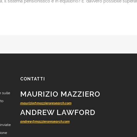
 il sistema pensionistico è in equilibrio? E' davvero possibile superare
CONTATTI
MAURIZIO MAZZIERO
e sulle
nto
maurizio@mazzieroresearch.com
ANDREW LAWFORD
andrew@mazzieroresearch.com
inviate
zione