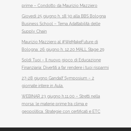
prime – Condotto da Maurizio Mazziero
Giovedì 25 giugno h. 18.30 alla BBS Bologna
Business School – Tema Adattabilità delle
Supply Chain
Maurizio Mazziero al #WeMakeFuture di
Bologna: 26 giugno h. 12.20 MALL Stage 29
Soldi Tuoi – Il nuovo gioco di Educazione
Finanziaria: Divertiti a far rendere i tuoi risparmi
27-28 giugno Gandalf Symposium – 2
giornate intere in Aula.
WEBINAR 23 giugno h.11.00 – Stretti nella
morsa: le materie prime tra clima e
geopolitica. Strategie con certificati e ETC