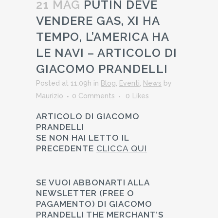
21 MAG
PUTIN DEVE
VENDERE GAS, XI HA
TEMPO, L’AMERICA HA
LE NAVI – ARTICOLO DI
GIACOMO PRANDELLI
Posted at 11:09h
in
Blog
,
Eventi
,
News
by
Maurizio
0 Comments
0
Likes
ARTICOLO DI GIACOMO
PRANDELLI
SE NON HAI LETTO IL
PRECEDENTE
CLICCA QUI
SE VUOI ABBONARTI ALLA
NEWSLETTER (FREE O
PAGAMENTO) DI GIACOMO
PRANDELLI THE MERCHANT’S