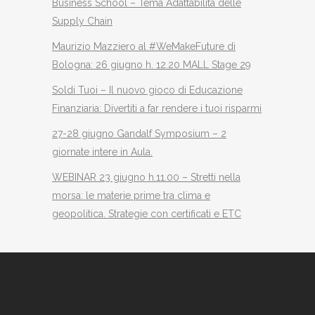
Business School – Tema Adattabilità delle
Supply Chain
Maurizio Mazziero al #WeMakeFuture di
Bologna: 26 giugno h. 12.20 MALL Stage 29
Soldi Tuoi – Il nuovo gioco di Educazione
Finanziaria: Divertiti a far rendere i tuoi risparmi
27-28 giugno Gandalf Symposium – 2
giornate intere in Aula.
WEBINAR 23 giugno h.11.00 – Stretti nella
morsa: le materie prime tra clima e
geopolitica. Strategie con certificati e ETC