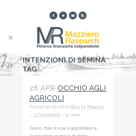
INTENZIONI DI SEMINA
TAG
26 APR
OCCHIO AGLI
AGRICOLI
Posted at 16:00h
in
Blog
by
Maurizio
0 Comments
0
Likes
Grano, mais e soia si apprestano a