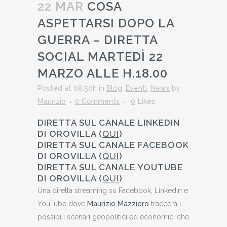
22 MAR
COSA
ASPETTARSI DOPO LA
GUERRA – DIRETTA
SOCIAL MARTEDÌ 22
MARZO ALLE H.18.00
Posted at 08:50h
in
Blog
,
Eventi
,
News
by
Maurizio
0 Comments
0
Likes
DIRETTA SUL CANALE LINKEDIN
DI OROVILLA (
QUI
)
DIRETTA SUL CANALE FACEBOOK
DI OROVILLA (
QUI
)
DIRETTA SUL CANALE YOUTUBE
DI OROVILLA (
QUI
)
Una diretta streaming su Facebook, Linkedin e
YouTube dove
Maurizio Mazziero
traccerà i
possibili scenari geopolitici ed economici che