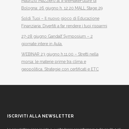
Maurizio Mazziero al #WeMakeFuture di
Bologna: 26 giugno h. 12.20 MALL Stage 29
Soldi Tuoi – Il nuovo gioco di Educazione
Finanziaria: Divertiti a far rendere i tuoi risparmi
27-28 giugno Gandalf Symposium – 2
giornate intere in Aula.
WEBINAR 23 giugno h.11.00 – Stretti nella
morsa: le materie prime tra clima e
geopolitica. Strategie con certificati e ETC
ISCRIVITI ALLA NEWSLETTER