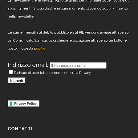
La newsletter viene inviata 3-4 volte l’anno per informare sulle novità e gli
appuntamenti. Si può disdire in ogni momento cliccando sul link inserito
nella newsletter.
Le stime mensili sul debito pubblico e sul PIL vengono inviate attraverso
un Comunicato Stampa, puoi chiedere l’iscrizione attraverso un bottone
posto in questa
.
pagina
Indirizzo email:
Dichiaro di aver letto le condizioni sulla Privacy
CONTATTI