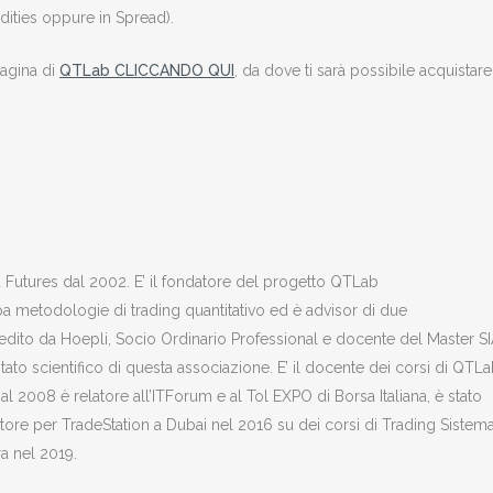
ties oppure in Spread).
pagina di
QTLab CLICCANDO QUI
, da dove ti sarà possibile acquistar
u Futures dal 2002. E’ il fondatore del progetto QTLab
pa metodologie di trading quantitativo ed è advisor di due
, edito da Hoepli, Socio Ordinario Professional e docente del Master SI
scientifico di questa associazione. E’ il docente dei corsi di QTLa
l 2008 è relatore all’ITForum e al Tol EXPO di Borsa Italiana, è stato
tore per TradeStation a Dubai nel 2016 su dei corsi di Trading Sistema
a nel 2019.