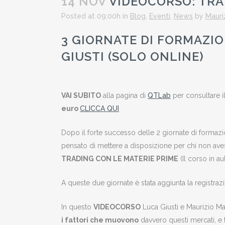
14 NOV
VIDEOCORSO: TRA
Posted at 09:00h
in
Blog
,
Eventi
,
News
by
Mauri
3 GIORNATE DI FORMAZI
GIUSTI (SOLO ONLINE)
VAI SUBITO
alla pagina di
QTLab
per consultare 
euro
CLICCA QUI
Dopo il forte successo delle 2 giornate di formaz
pensato di mettere a disposizione per chi non av
TRADING CON LE MATERIE PRIME
(Il corso in au
A queste due giornate è stata aggiunta la registra
In questo
VIDEOCORSO
Luca Giusti e Maurizio Maz
i fattori che muovono
davvero questi mercati, e