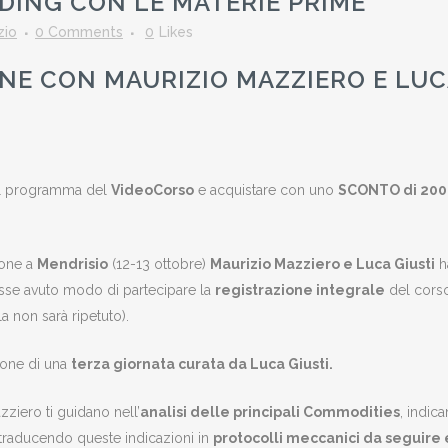
DING CON LE MATERIE PRIME
zio
0 Comments
0
Likes
ONE CON MAURIZIO MAZZIERO E LU
il programma del
VideoCorso
e acquistare con uno
SCONTO di 200
ione a
Mendrisio
(12-13 ottobre)
Maurizio Mazziero e Luca Giusti
h
esse avuto modo di partecipare la
registrazione integrale
del corso
la non sarà ripetuto).
zione di una
terza giornata curata da Luca Giusti.
ziero ti guidano nell’
analisi delle principali Commodities
, indica
 traducendo queste indicazioni in
protocolli meccanici da seguire 