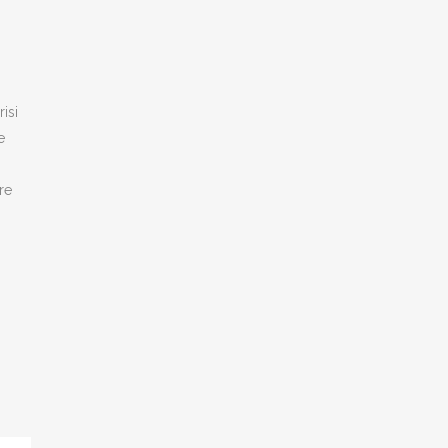
isi
e
re