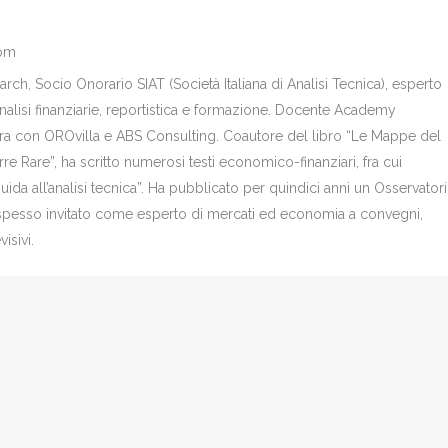
com
ch, Socio Onorario SIAT (Società Italiana di Analisi Tecnica), esperto
analisi finanziarie, reportistica e formazione. Docente Academy
bora con OROvilla e ABS Consulting. Coautore del libro “Le Mappe del
re Rare”, ha scritto numerosi testi economico-finanziari, fra cui
Guida all’analisi tecnica”. Ha pubblicato per quindici anni un Osservator
è spesso invitato come esperto di mercati ed economia a convegni,
isivi.