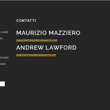
CONTATTI
MAURIZIO MAZZIERO
e sulle
nto
maurizio@mazzieroresearch.com
ANDREW LAWFORD
andrew@mazzieroresearch.com
inviate
zione