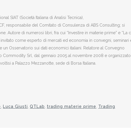
al SIAT (Società Italiana di Analisi Tecnica),
OCF, responsabile del Comitato di Consulenza di ABS Consulting; si
ne. Autore di numerosi libri, fra cui “Investire in materie prime” e “La cr
 invitato come esperto di mercati ed economia in convegni, seminari 
e un Osservatorio sui dati economici italiani. Relatore al Convegno
Club Commodity Srl, dal gennaio 2005 al novembre 2008 e organizzato
tisi a Palazzo Mezzanotte, sede di Borsa Italiana.
e
,
Luca Giusti
,
QTLab
,
trading materie prime
,
Trading