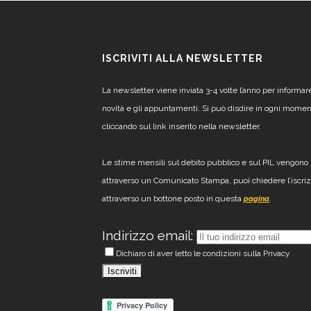
ISCRIVITI ALLA NEWSLETTER
La newsletter viene inviata 3-4 volte l’anno per informar
novità e gli appuntamenti. Si può disdire in ogni mome
cliccando sul link inserito nella newsletter.
Le stime mensili sul debito pubblico e sul PIL vengono 
attraverso un Comunicato Stampa, puoi chiedere l’iscri
attraverso un bottone posto in questa
.
pagina
Indirizzo email:
Dichiaro di aver letto le condizioni sulla Privacy