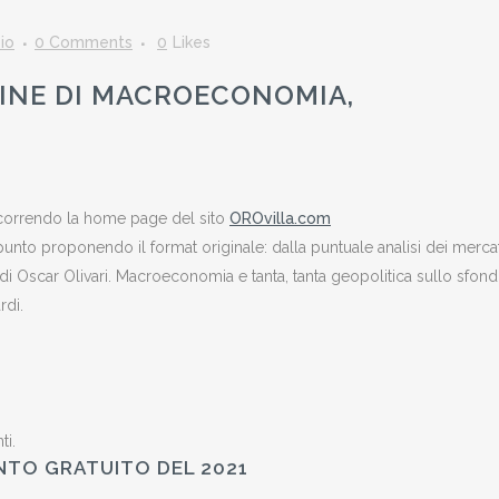
io
0 Comments
0
Likes
ZINE DI MACROECONOMIA,
 scorrendo la home page del sito
OROvilla.com
to proponendo il format originale: dalla puntuale analisi dei mercat
 Oscar Olivari. Macroeconomia e tanta, tanta geopolitica sullo sfondo
rdi.
ti.
NTO GRATUITO DEL 2021