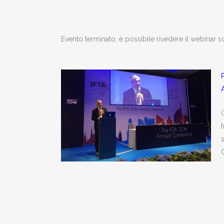
Evento terminato, è possibile rivedere il webinar
G
s