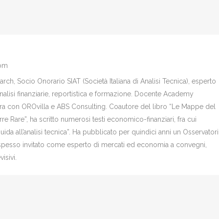
com
ch, Socio Onorario SIAT (Società Italiana di Analisi Tecnica), esperto
analisi finanziarie, reportistica e formazione. Docente Academy
bora con OROvilla e ABS Consulting. Coautore del libro “Le Mappe del
re Rare”, ha scritto numerosi testi economico-finanziari, fra cui
Guida all’analisi tecnica”. Ha pubblicato per quindici anni un Osservator
è spesso invitato come esperto di mercati ed economia a convegni,
isivi.