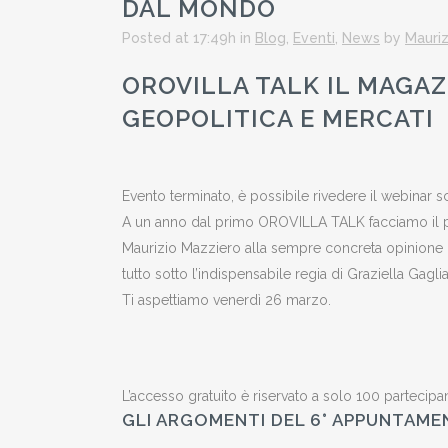
DAL MONDO
Posted at 17:49h
in
Blog
,
Eventi
,
News
by
Mauriz
OROVILLA TALK IL MAGA
GEOPOLITICA E MERCATI
Evento terminato, è possibile rivedere il webinar
A un anno dal primo OROVILLA TALK facciamo il pun
Maurizio Mazziero alla sempre concreta opinione di
tutto sotto l’indispensabile regia di Graziella Gaglia
Ti aspettiamo venerdì 26 marzo.
L’accesso gratuito è riservato a solo 100 partecipan
GLI ARGOMENTI DEL 6° APPUNTAME