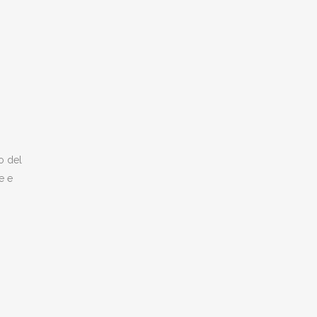
o del
e e