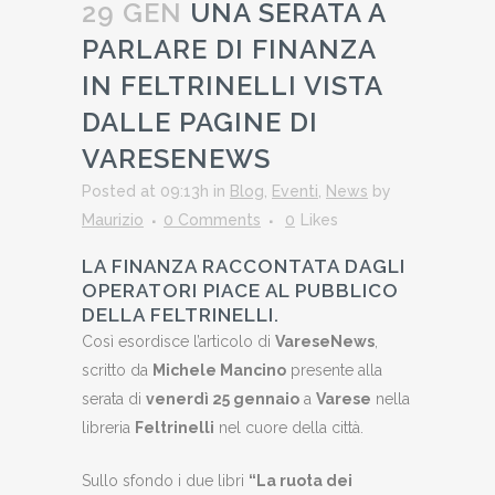
29 GEN
UNA SERATA A
PARLARE DI FINANZA
IN FELTRINELLI VISTA
DALLE PAGINE DI
VARESENEWS
Posted at 09:13h
in
Blog
,
Eventi
,
News
by
Maurizio
0 Comments
0
Likes
LA FINANZA RACCONTATA DAGLI
OPERATORI PIACE AL PUBBLICO
DELLA FELTRINELLI.
Così esordisce l’articolo di
VareseNews
,
scritto da
Michele Mancino
presente alla
serata di
venerdì 25 gennaio
a
Varese
nella
libreria
Feltrinelli
nel cuore della città.
Sullo sfondo i due libri
“La ruota dei