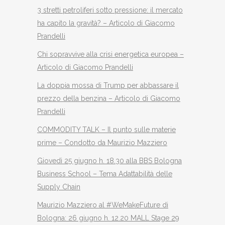
3 stretti petroliferi sotto pressione: il mercato
ha capito la gravità? – Articolo di Giacomo
Prandelli
Chi sopravvive alla crisi energetica europea –
Articolo di Giacomo Prandelli
La doppia mossa di Trump per abbassare il
prezzo della benzina – Articolo di Giacomo
Prandelli
COMMODITY TALK – Il punto sulle materie
prime – Condotto da Maurizio Mazziero
Giovedì 25 giugno h. 18.30 alla BBS Bologna
Business School – Tema Adattabilità delle
Supply Chain
Maurizio Mazziero al #WeMakeFuture di
Bologna: 26 giugno h. 12.20 MALL Stage 29