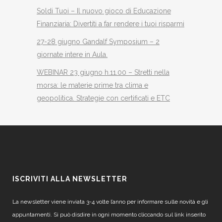
Soldi Tuoi – Il nuovo gioco di Educazione
Finanziaria: Divertiti a far rendere i tuoi risparmi
27-28 giugno Gandalf Symposium – 2
giornate intere in Aula.
WEBINAR 23 giugno h.11.00 – Stretti nella
morsa: le materie prime tra clima e
geopolitica. Strategie con certificati e ETC
ISCRIVITI ALLA NEWSLETTER
La newsletter viene inviata 3-4 volte l’anno per informare sulle novità e gli
appuntamenti. Si può disdire in ogni momento cliccando sul link inserito