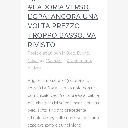
#LADORIA VERSO
L’OPA: ANCORA UNA
VOLTA PREZZO
TROPPO BASSO, VA
RIVISTO
Posted at 18:00h
in
Blog
,
Eventi
,
News
by
Maurizio
0 Comments
0
Likes
Aggiornamento del 19 ottobre La
società La Doria ha reso noto con un
comunicato del 19 ottobre (scaricabile
qui) che le trattative con Investindustrial
(vedi sotto il nostro precedente
articolo del 29 settembre) sono in uno
stato avanzato e quindi viene