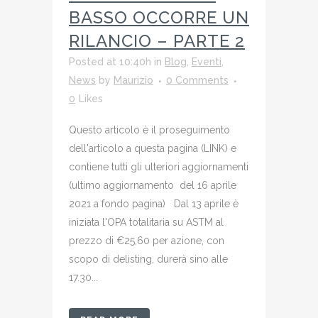
BASSO OCCORRE UN
RILANCIO – PARTE 2
Posted at 10:40h
in
Blog
,
Eventi
,
News
by
Maurizio
0 Comments
0
Likes
Questo articolo è il proseguimento
dell'articolo a questa pagina (LINK) e
contiene tutti gli ulteriori aggiornamenti
(ultimo aggiornamento del 16 aprile
2021 a fondo pagina) Dal 13 aprile è
iniziata l'OPA totalitaria su ASTM al
prezzo di €25,60 per azione, con
scopo di delisting, durerà sino alle
17.30...