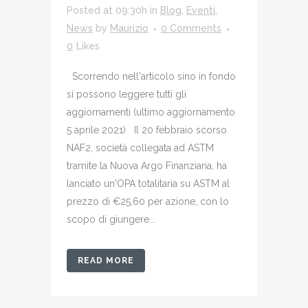
Posted at 09:30h
in
Blog
,
Eventi
,
News
by
Maurizio
0 Comments
0
Likes
Scorrendo nell'articolo sino in fondo
si possono leggere tutti gli
aggiornamenti (ultimo aggiornamento
5 aprile 2021) Il 20 febbraio scorso
NAF2, società collegata ad ASTM
tramite la Nuova Argo Finanziaria, ha
lanciato un'OPA totalitaria su ASTM al
prezzo di €25,60 per azione, con lo
scopo di giungere...
READ MORE