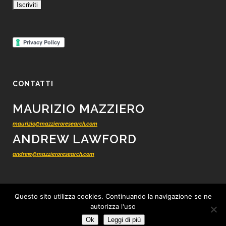
CONTATTI
MAURIZIO MAZZIERO
maurizio@mazzieroresearch.com
ANDREW LAWFORD
andrew@mazzieroresearch.com
Questo sito utilizza cookies. Continuando la navigazione se ne
autorizza l'uso
© 2012 - 2026 Mazziero Research - Ricerca finanziaria indipendente -
Tutti i
Ok
Leggi di più