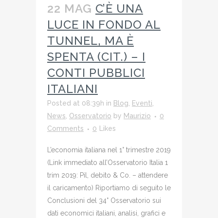
22 MAG
C’È UNA
LUCE IN FONDO AL
TUNNEL, MA È
SPENTA (CIT.) – I
CONTI PUBBLICI
ITALIANI
Posted at 08:39h
in
Blog
,
Eventi
,
News
,
Osservatorio
by
Maurizio
0
Comments
0
Likes
L’economia italiana nel 1° trimestre 2019
(Link immediato all’Osservatorio Italia 1
trim 2019: Pil, debito & Co. – attendere
il caricamento) Riportiamo di seguito le
Conclusioni del 34° Osservatorio sui
dati economici italiani, analisi, grafici e