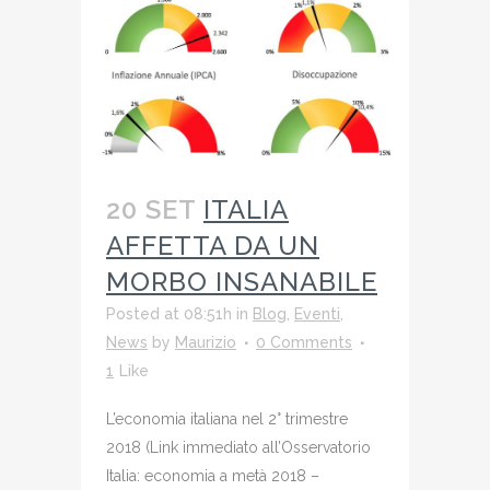
20 SET
ITALIA
AFFETTA DA UN
MORBO INSANABILE
Posted at 08:51h
in
Blog
,
Eventi
,
News
by
Maurizio
0 Comments
1
Like
L’economia italiana nel 2° trimestre
2018 (Link immediato all’Osservatorio
Italia: economia a metà 2018 –