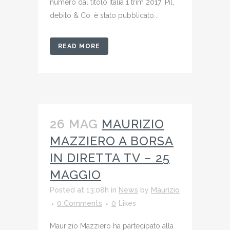
numero dal titolo Italia 1 trim 2017: Pil,
debito & Co. è stato pubblicato...
READ MORE
26 MAG
MAURIZIO
MAZZIERO A BORSA
IN DIRETTA TV – 25
MAGGIO
Posted at 13:08h
in
News
by
Maurizio
0 Comments
0
Likes
Maurizio Mazziero ha partecipato alla