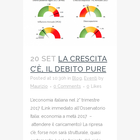
20 SET
LA CRESCITA
C’È, IL DEBITO PURE
Posted at 10:30h
in
Blog
,
Eventi
by
Maurizio
0 Comments
0
Likes
L’economia italiana nel 2° trimestre
2017 (Link immediato all’Osservatorio
Italia: economia a metà 2017 –
attendere il caricamento) La ripresa
c’è, forse non sarà strutturale, quasi