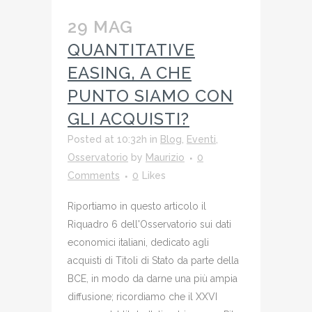
29 MAG
QUANTITATIVE
EASING, A CHE
PUNTO SIAMO CON
GLI ACQUISTI?
Posted at 10:32h
in
Blog
,
Eventi
,
Osservatorio
by
Maurizio
0
Comments
0
Likes
Riportiamo in questo articolo il
Riquadro 6 dell'Osservatorio sui dati
economici italiani, dedicato agli
acquisti di Titoli di Stato da parte della
BCE, in modo da darne una più ampia
diffusione; ricordiamo che il XXVI