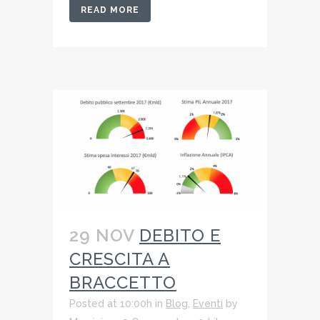
READ MORE
29 NOV
DEBITO E
CRESCITA A
BRACCETTO
Posted at 10:00h
in
Blog
,
Eventi
by