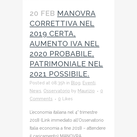
20 FEB
MANOVRA
CORRETTIVA NEL
2019 CERTA,
AUMENTO IVA NEL
2020 PROBABILE,
PATRIMONIALE NEL
2021 POSSIBILE.
Posted at 08:35h
in
Blog
,
Eventi
,
News
,
Osservatorio
by
Maurizio
0
Comments
0
Likes
L’economia italiana nel 4° trimestre
2018 (Link immediato all’Osservatorio
Italia economia a fine 2018 – attendere
il caricamento) MANOVRA