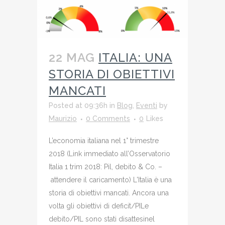
22 MAG
ITALIA: UNA
STORIA DI OBIETTIVI
MANCATI
Posted at 09:36h
in
Blog
,
Eventi
by
Maurizio
0 Comments
0
Likes
L’economia italiana nel 1° trimestre
2018 (Link immediato all’Osservatorio
Italia 1 trim 2018: Pil, debito & Co. –
attendere il caricamento) L'Italia è una
storia di obiettivi mancati. Ancora una
volta gli obiettivi di deficit/PILe
debito/PIL sono stati disattesinel