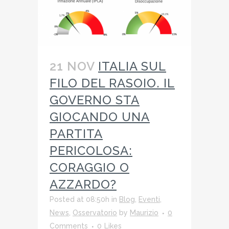
21 NOV
ITALIA SUL
FILO DEL RASOIO. IL
GOVERNO STA
GIOCANDO UNA
PARTITA
PERICOLOSA:
CORAGGIO O
AZZARDO?
Posted at 08:50h
in
Blog
,
Eventi
,
News
,
Osservatorio
by
Maurizio
0
Comments
0
Likes