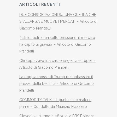
ARTICOLI RECENTI
DUE CONSIDERAZIONI SU UNA GUERRA CHE
SI ALLARGA E MUOVE I MERCATI – Articolo di
Giacomo Prandelli
3 stretti petroliferi sotto pressione: il mercato
ha capito la gravità? – Articolo di Giacomo
Prandelli
Chi sopravvive alla crisi energetica europea –
Articolo di Giacomo Prandelli
La doppia mossa di Trump per abbassare il
prezzo della benzina – Articolo di Giacomo
Prandelli
COMMODITY TALK – Il punto sulle materie
prime – Condotto da Maurizio Mazziero
Giovedì 25 giugno h. 18.30 alla BBS Bologna