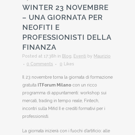
WINTER 23 NOVEMBRE
– UNA GIORNATA PER
NEOFITI E
PROFESSIONISTI DELLA
FINANZA
Posted at 17:38h
in
Blog
,
Eventi
by
Maurizio
0 Comments
0
Likes
Il 23 novembre torna la giornata di formazione
gratuita
ITForum Milano
con un ricco
programma di appuntamenti: workshop sui
mercati, trading in tempo reale, Fintech,
incontri sulla Mifid II e crediti formativi per i
professionisti.
La giornata inizierà con i fuochi d’artificio: alle