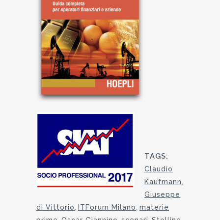
TAGS:
Claudio
Kaufmann
,
Giuseppe
di Vittorio
,
ITForum Milano
,
materie
prime
,
Oscar Giannino
,
scenari
,
Stelline