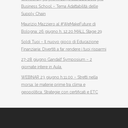
Business School – Tema Adattabilità delle
Supply Chain
Maurizio Mazziero al #WeMakeFuture di
Bologna: 26 giugno h. 12.20 MALL Stage 29
Soldi Tuoi – Il nuovo gioco di Educazione
Finanziaria: Divertiti a far rendere i tuoi risparmi
27-28 giugno Gandalf Symposium – 2
giornate intere in Aula.
WEBINAR 23 giugno h.11.00 – Stretti nella
morsa: le materie prime tra clima e
geopolitica. Strategie con certificati e ETC