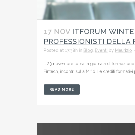
17 NOV
ITFORUM WINTER
PROFESSIONISTI DELLA
Posted at 17:38h
in
Blog
,
Eventi
by
Maurizio
Il 23 novembre torna la giornata di formazion
Fintech, incontri sulla Mifid II e crediti formativi
READ MORE