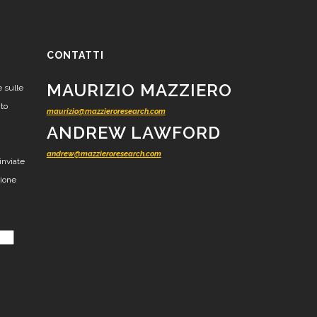
CONTATTI
MAURIZIO MAZZIERO
e sulle
nto
maurizio@mazzieroresearch.com
ANDREW LAWFORD
andrew@mazzieroresearch.com
inviate
zione