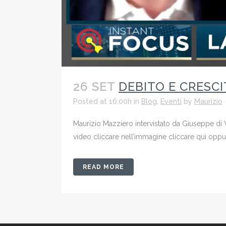
26 SET
DEBITO E CRESCI
Posted at 16:00h
in
Blog
,
Eventi
by
Maurizio
Maurizio Mazziero intervistato da Giuseppe di V
video cliccare nell’immagine cliccare qui 
READ MORE