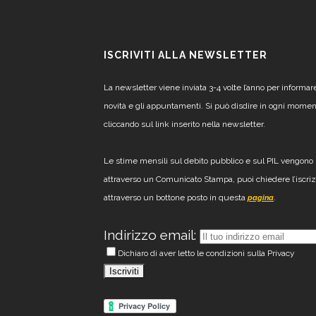
ISCRIVITI ALLA NEWSLETTER
La newsletter viene inviata 3-4 volte l’anno per informar
novità e gli appuntamenti. Si può disdire in ogni mome
cliccando sul link inserito nella newsletter.
Le stime mensili sul debito pubblico e sul PIL vengono 
attraverso un Comunicato Stampa, puoi chiedere l’iscri
attraverso un bottone posto in questa
.
pagina
Indirizzo email:
Dichiaro di aver letto le condizioni sulla Privacy