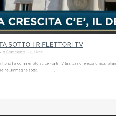
TA SOTTO I RIFLETTORI TV
0 Comments
0
Likes
ittorio ha commentato su Le Fonti TV la situazione economica italiana 
oppure nell’immagine sotto. ...