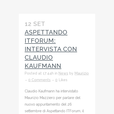
12 SET
ASPETTANDO
ITFORUM:
INTERVISTA CON
CLAUDIO
KAUFMANN
Posted at 17:44h
in
News
by
Maurizio
0 Comments
0
Likes
Claudio Kaufmann ha intervistato
Maurizio Mazziero per parlare del
nuovo appuntamento del 26
settembre di Aspettando ITForum, il