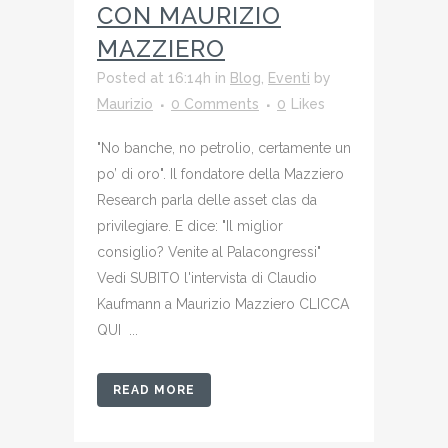
CON MAURIZIO
MAZZIERO
Posted at 16:14h
in
Blog
,
Eventi
by
Maurizio
0 Comments
0
Likes
"No banche, no petrolio, certamente un
po’ di oro". Il fondatore della Mazziero
Research parla delle asset clas da
privilegiare. E dice: "Il miglior
consiglio? Venite al Palacongressi"
Vedi SUBITO l'intervista di Claudio
Kaufmann a Maurizio Mazziero CLICCA
QUI ...
READ MORE