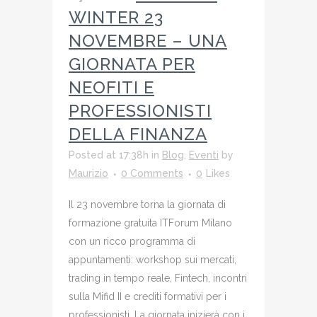
WINTER 23
NOVEMBRE – UNA
GIORNATA PER
NEOFITI E
PROFESSIONISTI
DELLA FINANZA
Posted at 17:38h
in
Blog
,
Eventi
by
Maurizio
0 Comments
0
Likes
Il 23 novembre torna la giornata di
formazione gratuita ITForum Milano
con un ricco programma di
appuntamenti: workshop sui mercati,
trading in tempo reale, Fintech, incontri
sulla Mifid II e crediti formativi per i
professionisti. La giornata inizierà con i