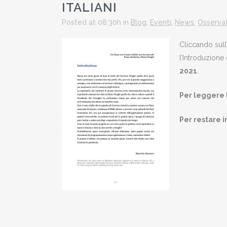
ITALIANI
Posted at 08:30h
in
Blog
,
Eventi
,
News
,
Osservat
Cliccando sull
l’Introduzione 
2021
.
Per leggere l
Per restare 