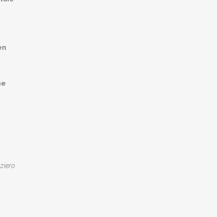
en
ne
ziero