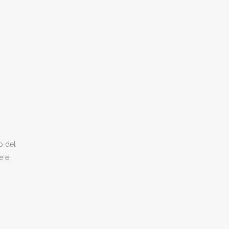
o del
e e