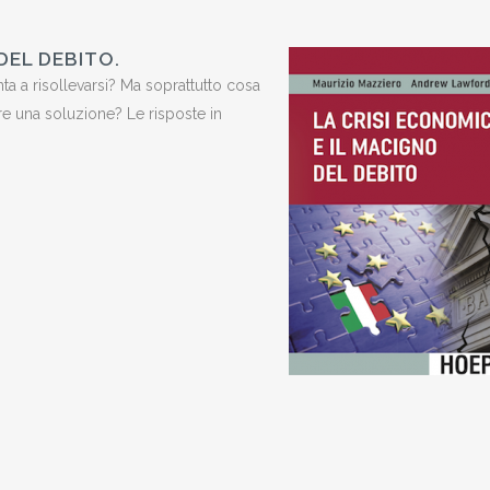
DEL DEBITO.
enta a risollevarsi? Ma soprattutto cosa
ere una soluzione? Le risposte in