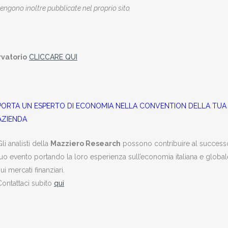
vengono inoltre pubblicate nel proprio sito.
rvatorio
CLICCARE QUI
PORTA UN ESPERTO DI ECONOMIA NELLA CONVENTION DELLA TUA
AZIENDA
li analisti della
Mazziero Research
possono contribuire al success
tuo evento portando la loro esperienza sull’economia italiana e global
ui mercati finanziari.
Contattaci subito
qui