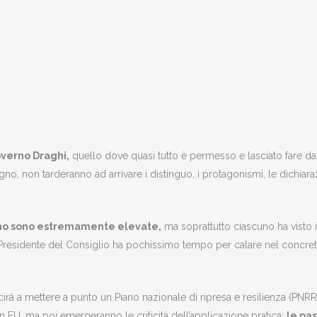
overno Draghi,
quello dove quasi tutto è permesso e lasciato fare da
no, non tarderanno ad arrivare i distinguo, i protagonismi, le dichiara
erno sono estremamente elevate,
ma soprattutto ciascuno ha visto 
 Presidente del Consiglio ha pochissimo tempo per calare nel concre
rà a mettere a punto un Piano nazionale di ripresa e resilienza (PNRR
n EU, ma poi emergeranno le criticità dell’applicazione pratica:
le pa