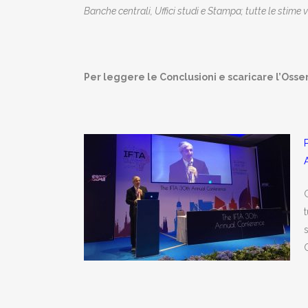
Banche centrali, Uffici studi e Stampa; tutte le stime 
Per leggere le Conclusioni e scaricare l’Osse
G
s