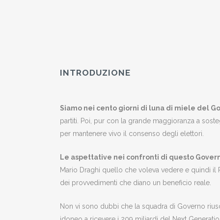
INTRODUZIONE
Siamo nei cento giorni di luna di miele del G
partiti. Poi, pur con la grande maggioranza a sosteg
per mantenere vivo il consenso degli elettori.
Le aspettative nei confronti di questo Gov
Mario Draghi quello che voleva vedere e quindi il
dei provvedimenti che diano un beneficio reale.
Non vi sono dubbi che la squadra di Governo riusci
idoneo a ricevere i 209 miliardi del Next Generatio