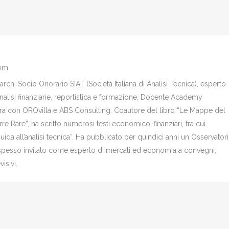
com
ch, Socio Onorario SIAT (Società Italiana di Analisi Tecnica), esperto
analisi finanziarie, reportistica e formazione. Docente Academy
bora con OROvilla e ABS Consulting. Coautore del libro “Le Mappe del
re Rare”, ha scritto numerosi testi economico-finanziari, fra cui
Guida all’analisi tecnica”. Ha pubblicato per quindici anni un Osservator
è spesso invitato come esperto di mercati ed economia a convegni,
isivi.