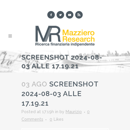
SCREENSHOT 2024-08-
03 ALLE 17.19.21
03 AGO
SCREENSHOT
2024-08-03 ALLE
17.19.21
Posted at 17:19h
in
by
Maurizio
0
Comments
0
Likes