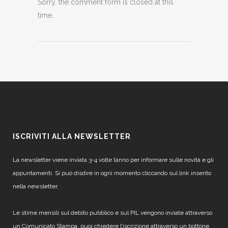
Sorry, the comment form is closed at this
time.
ISCRIVITI ALLA NEWSLETTER
La newsletter viene inviata 3-4 volte l’anno per informare sulle novità e gli
appuntamenti. Si può disdire in ogni momento cliccando sul link inserito
nella newsletter.
Le stime mensili sul debito pubblico e sul PIL vengono inviate attraverso
un Comunicato Stampa, puoi chiedere l’iscrizione attraverso un bottone