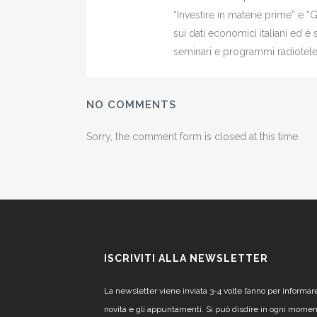
“Investire in materie prime” e “
sui dati economici italiani ed 
seminari e programmi radiotelev
NO COMMENTS
Sorry, the comment form is closed at this time.
ISCRIVITI ALLA NEWSLETTER
La newsletter viene inviata 3-4 volte l’anno per informar
novità e gli appuntamenti. Si può disdire in ogni mome