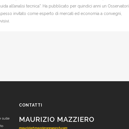
Guida all’analisi tecnica”. Ha pubblicato per quindici anni un Osservator
è spesso invitato come esperto di mercati ed economia a convegni,
isivi.
CONTATTI
MAURIZIO MAZZIERO
e sulle
nto
maurizio@mazzieroresearch.com