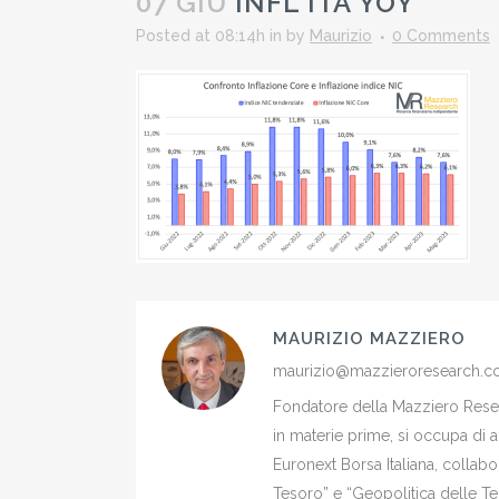
07 GIU
INFL ITA YOY
Posted at 08:14h
in
by
Maurizio
0 Comments
MAURIZIO MAZZIERO
maurizio@mazzieroresearch.
Fondatore della Mazziero Resear
in materie prime, si occupa di 
Euronext Borsa Italiana, colla
Tesoro” e “Geopolitica delle Ter