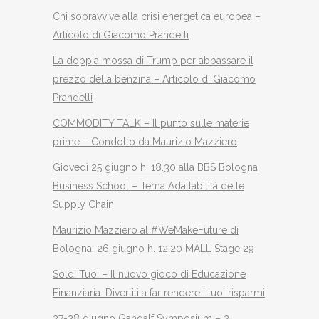
Chi sopravvive alla crisi energetica europea –
Articolo di Giacomo Prandelli
La doppia mossa di Trump per abbassare il
prezzo della benzina – Articolo di Giacomo
Prandelli
COMMODITY TALK – Il punto sulle materie
prime – Condotto da Maurizio Mazziero
Giovedì 25 giugno h. 18.30 alla BBS Bologna
Business School – Tema Adattabilità delle
Supply Chain
Maurizio Mazziero al #WeMakeFuture di
Bologna: 26 giugno h. 12.20 MALL Stage 29
Soldi Tuoi – Il nuovo gioco di Educazione
Finanziaria: Divertiti a far rendere i tuoi risparmi
27-28 giugno Gandalf Symposium – 2