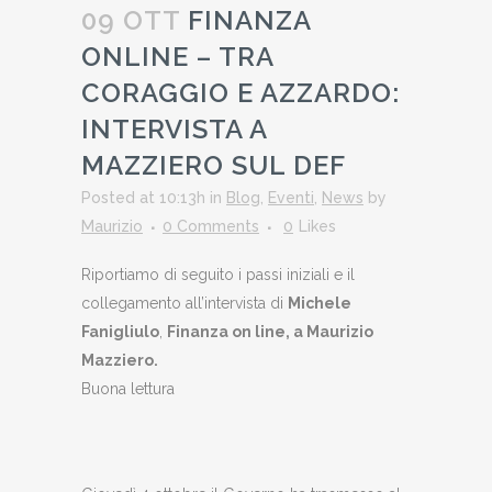
09 OTT
FINANZA
ONLINE – TRA
CORAGGIO E AZZARDO:
INTERVISTA A
MAZZIERO SUL DEF
Posted at 10:13h
in
Blog
,
Eventi
,
News
by
Maurizio
0 Comments
0
Likes
Riportiamo di seguito i passi iniziali e il
collegamento all’intervista di
Michele
Fanigliulo
,
Finanza on line, a Maurizio
Mazziero.
Buona lettura