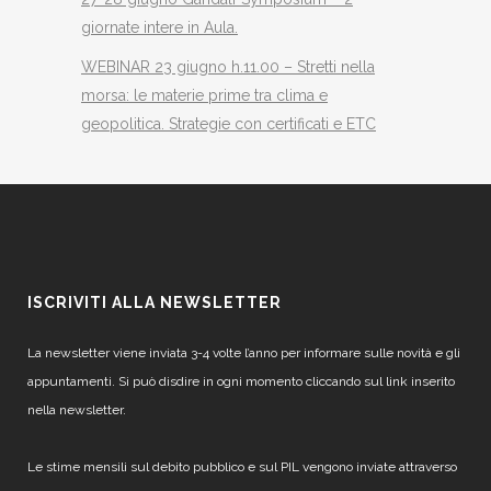
giornate intere in Aula.
WEBINAR 23 giugno h.11.00 – Stretti nella
morsa: le materie prime tra clima e
geopolitica. Strategie con certificati e ETC
ISCRIVITI ALLA NEWSLETTER
La newsletter viene inviata 3-4 volte l’anno per informare sulle novità e gli
appuntamenti. Si può disdire in ogni momento cliccando sul link inserito
nella newsletter.
Le stime mensili sul debito pubblico e sul PIL vengono inviate attraverso