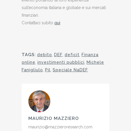
sull’economia italiana e globale e sui mercati
finanziari.
Contattaci subito
qui
TAGS:
debito
,
DEF
,
deficit
,
Finanza
online
,
investimenti pubblici
,
Michele
Fanigliulo
,
Pil
,
Speciale NaDEF
MAURIZIO MAZZIERO
maurizio@mazzieroresearch.com