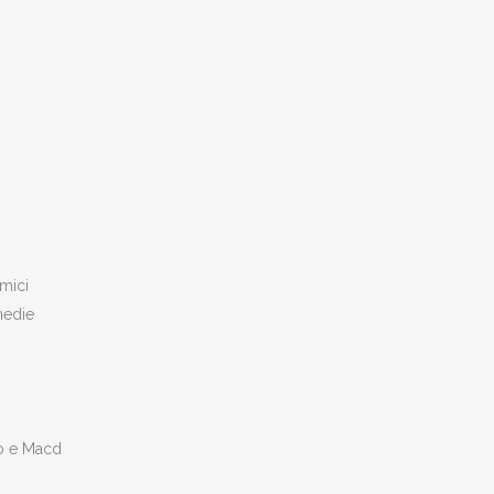
amici
medie
co e Macd