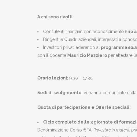
A chi sono rivolti:
Consulenti finanziari con riconoscimento
fino 
Dirigenti e Quadri aziendali, interessati a conos
Investitori privati aderendo al
programma
educ
con il docente
Maurizio Mazziero
per attestare 
Orario lezioni:
9.30 – 17.30
Sedi di svolgimento:
verranno comunicate dalla se
Quota di partecipazione e Offerte speciali:
Ciclo completo delle 3 giornate di formaz
Denominazione Corso €FA:
“Investire in materie pri