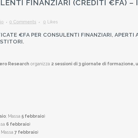
ENTI FINANZIARI (CREDITI €FA) – 
io
0 Comments
0
Likes
ICATE €FA PER CONSULENTI FINANZIARI, APERTI 
ESTITORI.
ero Research
organizza
2 sessioni di 3 giornate di formazione, 
aio
; Massa
5 febbraio
)
ssa
6 febbraio
)
; Massa
7 febbraio
)