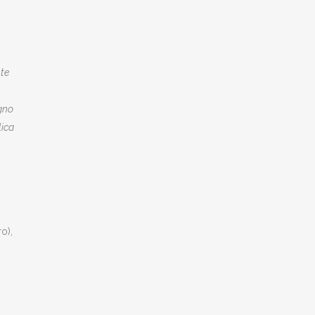
te
igno
ica
o),