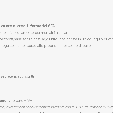
a 20 ore di crediti formativi €FA.
cere il funzionamento dei mercati finanziari.
ational pass
senza costi aggiuntivi, che consta in un colloquio di ver
l’adeguatezza del corso alle proprie conoscenze di base.
greteria agli iscritti.
ione:
700 euro + IVA
me, investire con l’analisi tecnica, investire con gli ETF: valutazione e utili