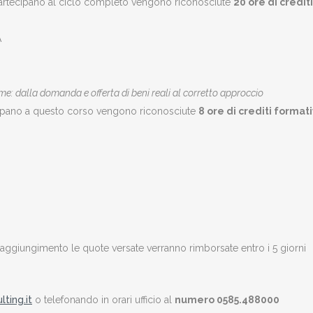
 partecipano al ciclo completo vengono riconosciute
20 ore di crediti
A
ime: dalla domanda e offerta di beni reali al corretto approccio
ecipano a questo corso vengono riconosciute
8 ore di crediti formati
 raggiungimento le quote versate verranno rimborsate entro i 5 giorni
ting.it
o telefonando in orari ufficio al
numero 0585.488000