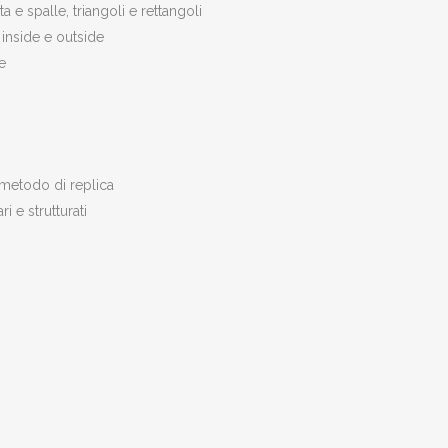
 e spalle, triangoli e rettangoli
 inside e outside
e
 metodo di replica
i e strutturati