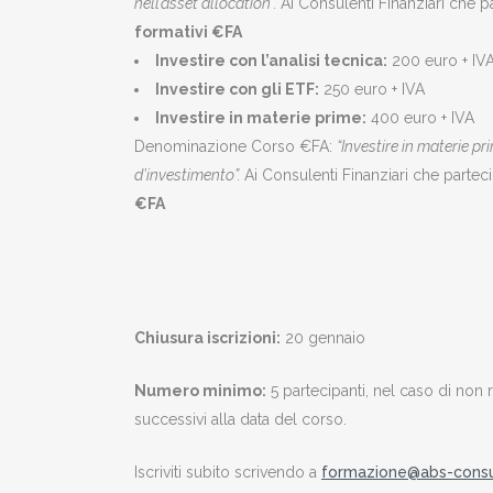
nell’asset allocation”.
Ai Consulenti Finanziari che
formativi €FA
Investire con l’analisi tecnica:
200 euro + IV
Investire con gli ETF:
250 euro + IVA
Investire in materie prime:
400 euro + IVA
Denominazione Corso €FA:
“Investire in materie pr
d’investimento”.
Ai Consulenti Finanziari che part
€FA
Chiusura iscrizioni:
20 gennaio
Numero minimo:
5 partecipanti, nel caso di non
successivi alla data del corso.
Iscriviti subito scrivendo a
formazione@abs-consul