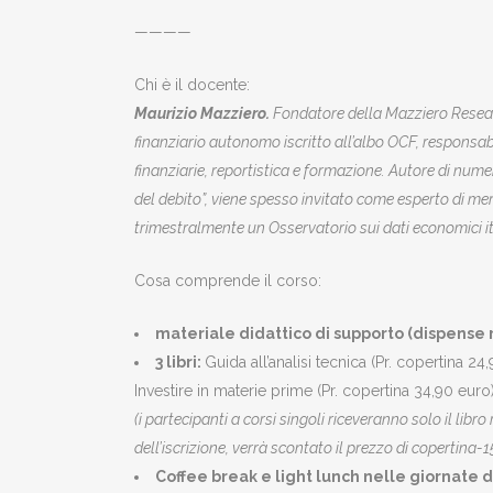
————
Chi è il docente:
Maurizio Mazziero.
Fondatore della Mazziero Researc
finanziario autonomo iscritto all’albo OCF,
responsabi
finanziarie, reportistica e formazione. Autore di numero
del debito”, viene spesso invitato come esperto di me
trimestralmente un Osservatorio sui dati economici it
Cosa comprende il corso:
materiale didattico di supporto (dispense 
3 libri:
Guida all’analisi tecnica (Pr. copertina 2
Investire in materie prime (Pr. copertina 34,90 euro
(i partecipanti a corsi singoli riceveranno solo il libro 
dell’iscrizione, verrà scontato il prezzo di copertina-
Coffee break e light lunch nelle giornate d