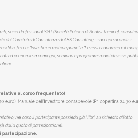
h, socio Professional SIAT (Società Italiana di Analisi Tecnica),
consulen
le del Comitato di Consulenza di ABS Consulting; si occupa di analisi
si libri, fra cui “Investire in materie prime” e “La crisi economica e il mac
rcati ed economia in convegni, seminari e programmi radiotelevisivi;
pubbl
aliani.
relative al corso frequentato)
4,90 euro), Manuale dell’Investitore consapevole (Pr. copertina 24,90 eur
)
relativo; nel caso il partecipante possieda già i libri, su richiesta all’atto
15% dalla quota di partecipazione).
i partecipazione.