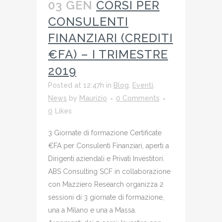
03 GEN
CORSI PER
CONSULENTI
FINANZIARI (CREDITI
€FA) – I TRIMESTRE
2019
Posted at 12:47h
in
Blog
,
Eventi
,
News
by
Maurizio
0 Comments
0
Likes
3 Giornate di formazione Certificate
€FA per Consulenti Finanziari, aperti a
Dirigenti aziendali e Privati Investitori.
ABS Consulting SCF in collaborazione
con Mazziero Research organizza 2
sessioni di 3 giornate di formazione,
una a Milano e una a Massa.