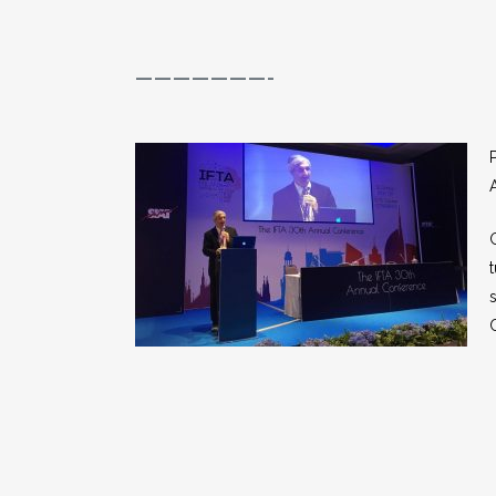
———————-
G
s