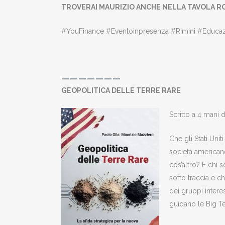
TROVERAI MAURIZIO ANCHE NELLA TAVOLA ROT
#YouFinance #Eventoinpresenza #Rimini #Educazio
———————
GEOPOLITICA DELLE TERRE RARE
Scritto a 4 mani 
Che gli Stati Unit
società americane
cos’altro? E chi 
sotto traccia e c
dei gruppi intere
guidano le Big Te