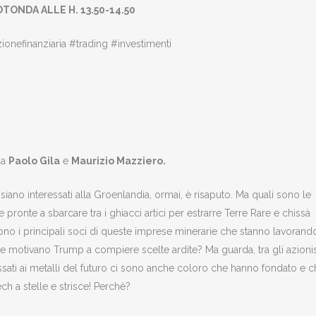
ONDA ALLE H. 13.50-14.50
nefinanziaria #trading #investimenti
da
Paolo Gila
e
Maurizio Mazziero
.
i siano interessati alla Groenlandia, ormai, è risaputo. Ma quali sono le
 pronte a sbarcare tra i ghiacci artici per estrarre Terre Rare e chissà
sono i principali soci di queste imprese minerarie che stanno lavorand
he motivano Trump a compiere scelte ardite? Ma guarda, tra gli azionis
ssati ai metalli del futuro ci sono anche coloro che hanno fondato e 
ch a stelle e strisce! Perchè?