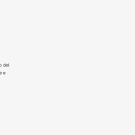
o del
e e