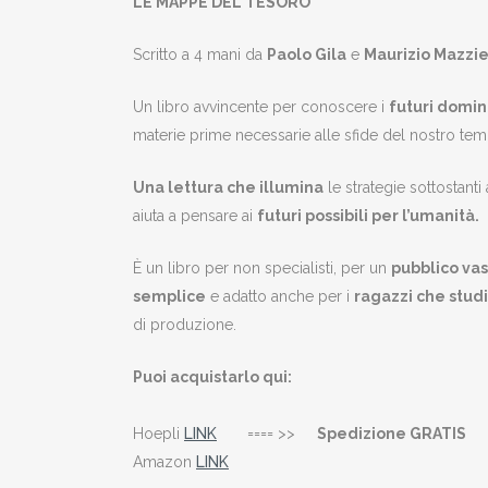
LE MAPPE DEL TESORO
Scritto a 4 mani da
Paolo Gila
e
Maurizio Mazzi
Un libro avvincente per conoscere i
futuri domin
materie prime necessarie alle sfide del nostro te
Una lettura che illumina
le strategie sottostanti
aiuta a pensare ai
futuri possibili per l’umanità.
È un libro per non specialisti, per un
pubblico vas
semplice
e adatto anche per i
ragazzi che stud
di produzione.
Puoi acquistarlo qui:
Hoepli
LINK
==== >>
Spedizione GRATIS
Amazon
LINK