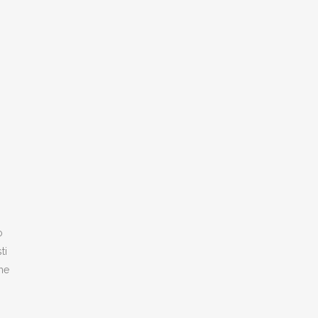
o
ti
che