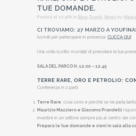
TUE DOMANDE.
Posted at 10:46h
in
Blog
,
Eventi
,
News
by
Mauri
CI TROVIAMO: 27 MARZO A YOUFINAN
Iscriviti per partecipare in presenza:
CLICCA QUI
Una volta iscritto ricordati di prenotare la tua pres
SALA DEL PARCO H. 12.00 – 12.45
TERRE RARE, ORO E PETROLIO: CO
Conferenza in 2 parti:
Terre Rare
, cosa sono e perché se ne parla tant
Maurizio Mazziero e Giacomo Prandelli
rispon
investire in un settore sempre più al centro dei conf
Prepara le tue domande e vieni in sala alla 