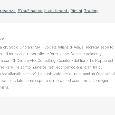
resenza
,
#YouFinance
,
investimenti
,
Rimini
,
Trading
com
ch, Socio Onorario SIAT (Società Italiana di Analisi Tecnica), esperto
analisi finanziarie, reportistica e formazione. Docente Academy
bora con OROvilla e ABS Consulting. Coautore del libro “Le Mappe del
re Rare”, ha scritto numerosi testi economico-finanziari, fra cui
Guida all’analisi tecnica”. Ha pubblicato per quindici anni un Osservator
è spesso invitato come esperto di mercati ed economia a convegni,
isivi.