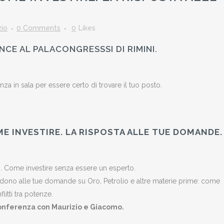
zio
0 Comments
0
Likes
CE AL PALACONGRESSSI DI RIMINI.
enza in sala per essere certo di trovare il tuo posto.
ME INVESTIRE. LA RISPOSTA ALLE TUE DOMANDE.
o. Come investire senza essere un esperto.
dono alle tue domande su Oro, Petrolio e altre materie prime: come
litti tra potenze.
conferenza con Maurizio e Giacomo.