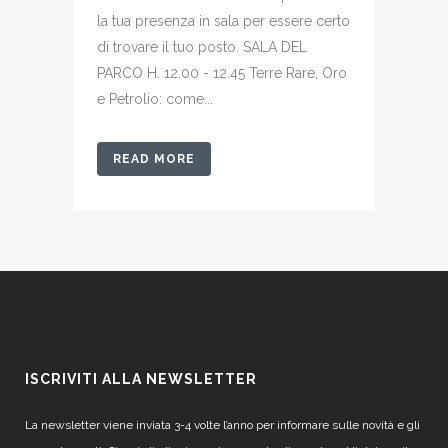
la tua presenza in sala per essere certo
di trovare il tuo posto. SALA DEL
PARCO H. 12.00 - 12.45 Terre Rare, Oro
e Petrolio: come...
READ MORE
ISCRIVITI ALLA NEWSLETTER
La newsletter viene inviata 3-4 volte l’anno per informare sulle novità e gli