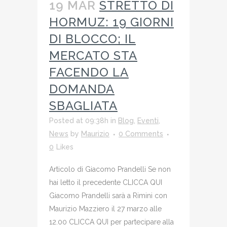
19 MAR
STRETTO DI
HORMUZ: 19 GIORNI
DI BLOCCO; IL
MERCATO STA
FACENDO LA
DOMANDA
SBAGLIATA
Posted at 09:38h
in
Blog
,
Eventi
,
News
by
Maurizio
0 Comments
0
Likes
Articolo di Giacomo Prandelli Se non
hai letto il precedente CLICCA QUI
Giacomo Prandelli sarà a Rimini con
Maurizio Mazziero il 27 marzo alle
12.00 CLICCA QUI per partecipare alla