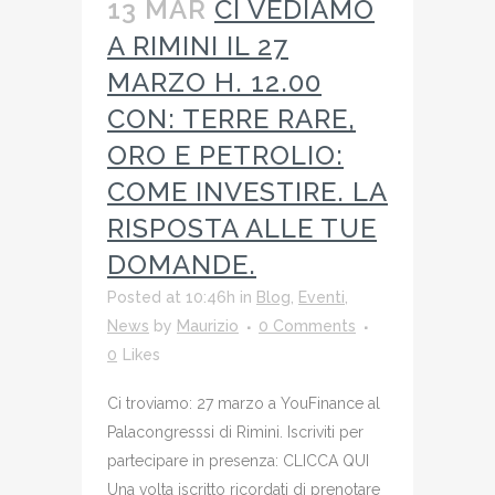
13 MAR
CI VEDIAMO
A RIMINI IL 27
MARZO H. 12.00
CON: TERRE RARE,
ORO E PETROLIO:
COME INVESTIRE. LA
RISPOSTA ALLE TUE
DOMANDE.
Posted at 10:46h
in
Blog
,
Eventi
,
News
by
Maurizio
0 Comments
0
Likes
Ci troviamo: 27 marzo a YouFinance al
Palacongresssi di Rimini. Iscriviti per
partecipare in presenza: CLICCA QUI
Una volta iscritto ricordati di prenotare