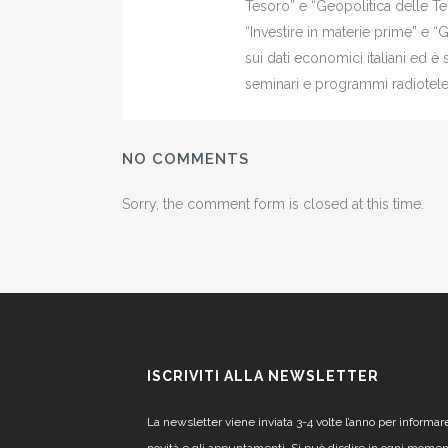
Tesoro” e “Geopolitica delle Ter
“Investire in materie prime” e “
sui dati economici italiani ed 
seminari e programmi radiotelev
NO COMMENTS
Sorry, the comment form is closed at this time.
ISCRIVITI ALLA NEWSLETTER
La newsletter viene inviata 3-4 volte l’anno per informar