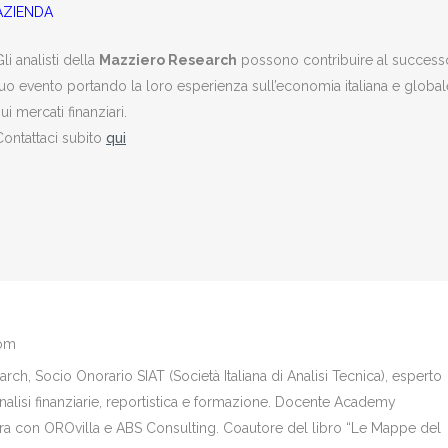
AZIENDA
li analisti della
Mazziero Research
possono contribuire al success
tuo evento portando la loro esperienza sull’economia italiana e global
ui mercati finanziari.
Contattaci subito
qui
com
ch, Socio Onorario SIAT (Società Italiana di Analisi Tecnica), esperto
analisi finanziarie, reportistica e formazione. Docente Academy
bora con OROvilla e ABS Consulting. Coautore del libro “Le Mappe del