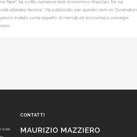
re Rare”, ha scritto numerosi testi economico-finanziari, fra cui
Guida all’analisi tecnica”. Ha pubblicato per quindici anni un Osservator
è spesso invitato come esperto di mercati ed economia a convegni,
isivi.
CONTATTI
MAURIZIO MAZZIERO
e sulle