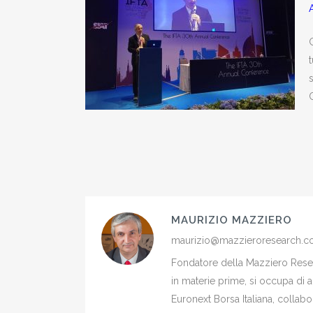
G
s
MAURIZIO MAZZIERO
maurizio@mazzieroresearch.
Fondatore della Mazziero Resear
in materie prime, si occupa di 
Euronext Borsa Italiana, colla