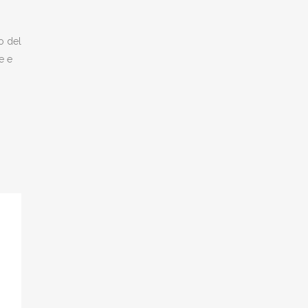
o del
e e