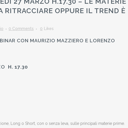
Ì 27 MARZO H.17.30 – LE MATERIE
 RITRACCIARE OPPURE IL TREND È
io
0 Comments
0
Likes
WEBINAR CON MAURIZIO MAZZIERO E LORENZO
ZO
H. 17.30
zione, Long o Short, con o senza leva, sulle principali materie prime.