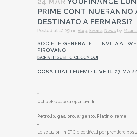
24 MAR
YOUFINANCE LUNED
PRIME CONTINUERANNO A
DESTINATO A FERMARSI?
Posted at 12:25h
in
Blog
,
Eventi
,
News
by
Mauriz
SOCIETE GENERALE TI INVITA AL 
PIROVANO
ISCRIVITI SUBITO CLICCA QUI
COSA TRATTEREMO
LIVE IL
27 MAR
Outlook e aspetti operativi di
Petrolio, gas, oro, argento, Platino, rame
Le soluzioni in ETC e certificati per prendere posi