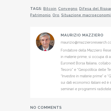
TAGS:
Bitcoin
,
Convegno
,
Difesa del Rispa
Patrimonio
,
Oro
,
Situazione macroeconomi
MAURIZIO MAZZIERO
maurizio@mazzieroresearch.
Fondatore della Mazziero Resear
in materie prime, si occupa di 
Euronext Borsa Italiana, colla
Tesoro” e “Geopolitica delle Ter
“Investire in materie prime” e “
sui dati economici italiani ed 
seminari e programmi radiotelev
NO COMMENTS