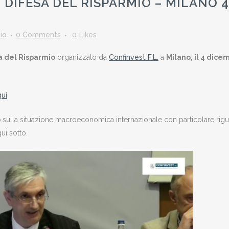
DIFESA DEL RISPARMIO – MILANO 4
io
0 Comments
0
Likes
a del Risparmio
organizzato da
Confinvest F.L.
a
Milano, il 4 dice
qui
o
sulla situazione macroeconomica internazionale con particolare rig
ui sotto.