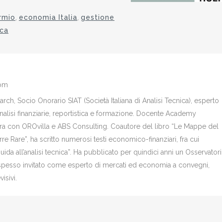
rmio
,
economia Italia
,
gestione
ca
com
ch, Socio Onorario SIAT (Società Italiana di Analisi Tecnica), esperto
analisi finanziarie, reportistica e formazione. Docente Academy
bora con OROvilla e ABS Consulting. Coautore del libro “Le Mappe del
re Rare”, ha scritto numerosi testi economico-finanziari, fra cui
Guida all’analisi tecnica”. Ha pubblicato per quindici anni un Osservator
è spesso invitato come esperto di mercati ed economia a convegni,
isivi.