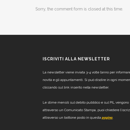
Sorry, the comment form is closed at this time.
ISCRIVITI ALLA NEWSLETTER
La newsletter viene inviata 3-4 volte l’anno per informar
novità e gli appuntamenti. Si può disdire in ogni mome
cliccando sul link inserito nella newsletter.
Le stime mensili sul debito pubblico e sul PIL vengono 
attraverso un Comunicato Stampa, puoi chiedere l’iscri
attraverso un bottone posto in questa
.
pagina