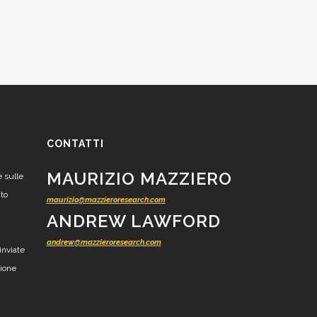
CONTATTI
MAURIZIO MAZZIERO
e sulle
nto
maurizio@mazzieroresearch.com
ANDREW LAWFORD
andrew@mazzieroresearch.com
inviate
zione