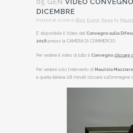
05 GEN
VIDEO CONVEGNO 
DICEMBRE
Posted at 10:10h
in
Blog
,
Eventi
,
News
by
Mauriz
E’ disponibile il Video del
Convegno sulla Difes
2018
presso la CAMERA DI COMMERCIO.
Per vedere il video di tutto il
Convegno
cliccare 
Per vedere solo l’intervento di
Maurizio Mazzier
a quella italiana (18 minuti) cliccare sull’immagine q