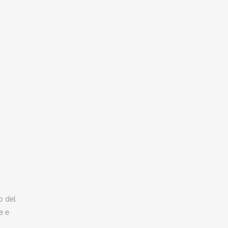
o del
e e