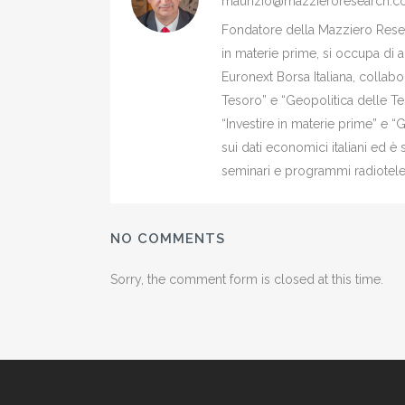
maurizio@mazzieroresearch.
Fondatore della Mazziero Resear
in materie prime, si occupa di 
Euronext Borsa Italiana, colla
Tesoro” e “Geopolitica delle Ter
“Investire in materie prime” e “
sui dati economici italiani ed 
seminari e programmi radiotelev
NO COMMENTS
Sorry, the comment form is closed at this time.