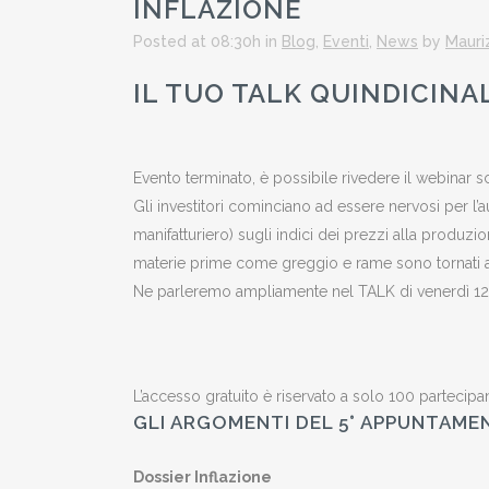
INFLAZIONE
Posted at 08:30h
in
Blog
,
Eventi
,
News
by
Mauri
IL TUO TALK QUINDICINA
Evento terminato, è possibile rivedere il webinar
Gli investitori cominciano ad essere nervosi per l’au
manifatturiero) sugli indici dei prezzi alla produzi
materie prime come greggio e rame sono tornati a 
Ne parleremo ampliamente nel TALK di venerdì 12 m
L’accesso gratuito è riservato a solo 100 partecipan
GLI ARGOMENTI DEL 5° APPUNTAME
Dossier Inflazione