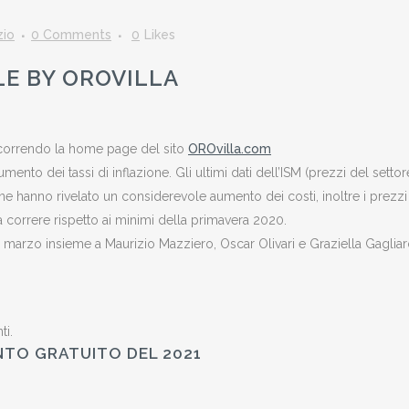
zio
0 Comments
0
Likes
LE BY OROVILLA
 scorrendo la home page del sito
OROvilla.com
mento dei tassi di inflazione. Gli ultimi dati dell’ISM (prezzi del settor
one hanno rivelato un considerevole aumento dei costi, inoltre i prezzi
correre rispetto ai minimi della primavera 2020.
arzo insieme a Maurizio Mazziero, Oscar Olivari e Graziella Gagliard
ti.
NTO GRATUITO DEL 2021