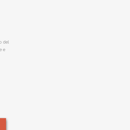
o del
e e