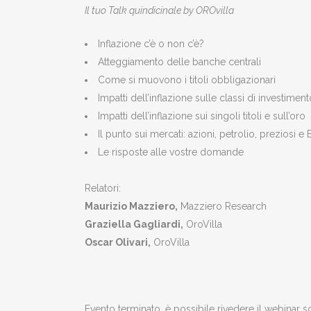
Il tuo Talk quindicinale by OROvilla
Inflazione c’è o non c’è?
Atteggiamento delle banche centrali
Come si muovono i titoli obbligazionari
Impatti dell’inflazione sulle classi di investiment
Impatti dell’inflazione sui singoli titoli e sull’oro
Il punto sui mercati: azioni, petrolio, preziosi e 
Le risposte alle vostre domande
Relatori:
Maurizio Mazziero,
Mazziero Research
Graziella Gagliardi,
OroVilla
Oscar Olivari,
OroVilla
Evento terminato, è possibile rivedere il webinar