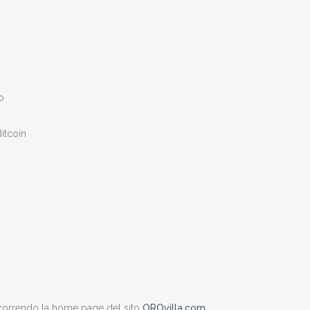
o
Bitcoin
 scorrendo la home page del sito
OROvilla.com