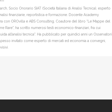
com
ch, Socio Onorario SIAT (Società Italiana di Analisi Tecnica), esperto
analisi finanziarie, reportistica e formazione. Docente Academy
bora con OROvilla e ABS Consulting. Coautore del libro “Le Mappe del
re Rare”, ha scritto numerosi testi economico-finanziari, fra cui
Guida all’analisi tecnica”. Ha pubblicato per quindici anni un Osservator
è spesso invitato come esperto di mercati ed economia a convegni,
isivi.