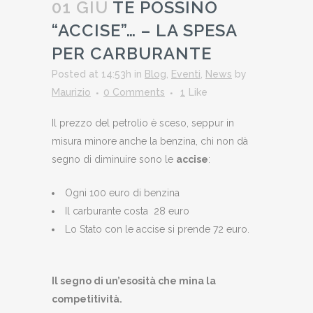
01 GIU
TE POSSINO
“ACCISE”… – LA SPESA
PER CARBURANTE
Posted at 14:53h
in
Blog
,
Eventi
,
News
by
Maurizio
0 Comments
1
Like
Il prezzo del petrolio è sceso, seppur in
misura minore anche la benzina, chi non dà
segno di diminuire sono le
accise
:
Ogni 100 euro di benzina
Il carburante costa 28 euro
Lo Stato con le accise si prende 72 euro.
Il segno di un’esosità che mina la
competitività.