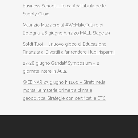
Business School – Tema Adattabilità delle
Supply Chain
Maurizio Mazziero al #WeMakeFuture di
Bologna: 26 giugno h. 12.20 MALL Stage 29
Soldi Tuoi – Il nuovo gioco di Educazione
Finanziaria: Divertiti a far rendere i tuoi risparmi
27-28 giugno Gandalf Symposium – 2
giornate intere in Aula.
WEBINAR 23 giugno h.11.00 – Stretti nella
morsa: le materie prime tra clima e
geopolitica. Strategie con certificati e ETC