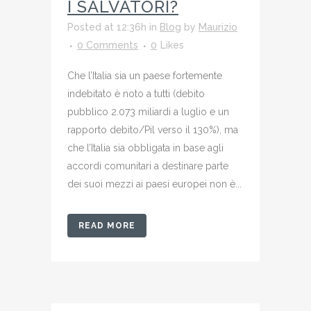
I SALVATORI?
Posted at 12:36h
in
Blog
by
Maurizio
0 Comments
0
Likes
Che l’Italia sia un paese fortemente
indebitato è noto a tutti (debito
pubblico 2.073 miliardi a luglio e un
rapporto debito/Pil verso il 130%), ma
che l’Italia sia obbligata in base agli
accordi comunitari a destinare parte
dei suoi mezzi ai paesi europei non è...
READ MORE