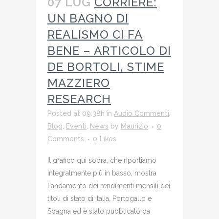
07 LUG
CORRIERE:
UN BAGNO DI
REALISMO CI FA
BENE – ARTICOLO DI
DE BORTOLI, STIME
MAZZIERO
RESEARCH
Posted at 09:38h
in
Audio Commenti
,
Blog
,
Eventi
,
News
by
Maurizio
0
Comments
0
Likes
Il grafico qui sopra, che riportiamo
integralmente più in basso, mostra
l'andamento dei rendimenti mensili dei
titoli di stato di Italia, Portogallo e
Spagna ed è stato pubblicato da