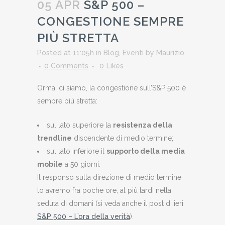
05 APR
S&P 500 –
CONGESTIONE SEMPRE
PIÙ STRETTA
Posted at 11:05h
in
Blog
,
Eventi
by
Maurizio
0 Comments
0
Likes
Ormai ci siamo, la congestione sull’S&P 500 è
sempre più stretta:
sul lato superiore la
resistenza della
trendline
discendente di medio termine;
sul lato inferiore il
supporto della media
mobile
a 50 giorni.
Il responso sulla direzione di medio termine
lo avremo fra poche ore, al più tardi nella
seduta di domani (si veda anche il post di ieri
S&P 500 – L’ora della verità
).