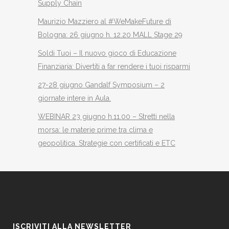
Supply Chain
Maurizio Mazziero al #WeMakeFuture di
Bologna: 26 giugno h. 12.20 MALL Stage 29
Soldi Tuoi – Il nuovo gioco di Educazione
Finanziaria: Divertiti a far rendere i tuoi risparmi
27-28 giugno Gandalf Symposium – 2
giornate intere in Aula.
WEBINAR 23 giugno h.11.00 – Stretti nella
morsa: le materie prime tra clima e
geopolitica. Strategie con certificati e ETC
ISCRIVITI ALLA NEWSLETTER