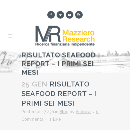
RISULTATO SEAFOOD
REPORT – I PRIMI SEI
MESI
25 GEN
RISULTATO
SEAFOOD REPORT – I
PRIMI SEI MESI
Posted at 17:23h
in
Blog
by
Andrew
0
Comments
1
Like