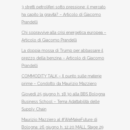
3 stretti petroliferi sotto pressione: il mercato
ha capito la gravità? – Articolo di Giacomo
Prandelli
Chi sopravvive alla crisi energetica europea –
Articolo di Giacomo Prandelli
La doppia mossa di Trump per abbassare il
prezzo della benzina – Articolo di Giacomo
Prandelli
COMMODITY TALK – Il punto sulle materie
prime – Condotto da Maurizio Mazziero
Giovedì 25 giugno h. 18.30 alla BBS Bologna
Business School – Tema Adattabilità delle
Supply Chain
Maurizio Mazziero al #WeMakeFuture di
Bologna: 26 giugno h. 12.20 MALL Stage 29