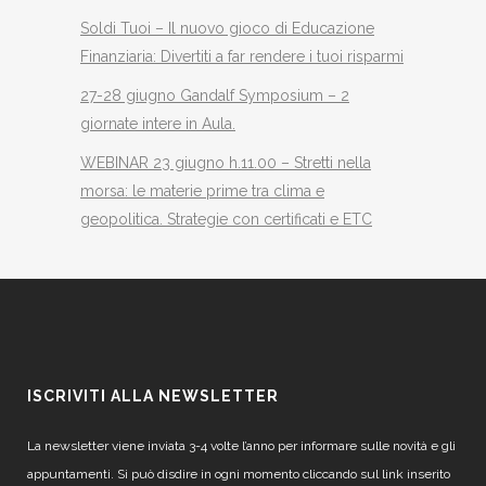
Soldi Tuoi – Il nuovo gioco di Educazione
Finanziaria: Divertiti a far rendere i tuoi risparmi
27-28 giugno Gandalf Symposium – 2
giornate intere in Aula.
WEBINAR 23 giugno h.11.00 – Stretti nella
morsa: le materie prime tra clima e
geopolitica. Strategie con certificati e ETC
ISCRIVITI ALLA NEWSLETTER
La newsletter viene inviata 3-4 volte l’anno per informare sulle novità e gli
appuntamenti. Si può disdire in ogni momento cliccando sul link inserito