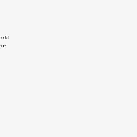
o del
e e