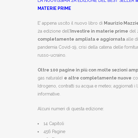
LA NUOVISSIMA 2A EDIZIONE DEL BEST SELLER
I
MATERIE PRIME
E’ appena uscito il nuovo libro di
Maurizio Mazzi
2a edizione dell’
Investire in materie prime
del 
completamente ampliata e aggiornata
alle d
pandemia Covid-19, crisi della catena delle fornitur
russo-ucraino.
Oltre 100 pagine in più con molte sezioni amp
gas naturale)
e altre completamente nuove
co
Idrogeno, contratti su acqua e meteo; aggiornati i li
informative.
Alcuni numeri di questa edizione:
14 Capitoli
456 Pagine