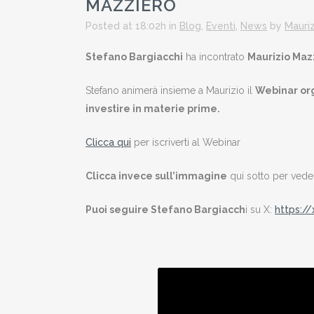
MAZZIERO
Posted at 18:02h
in
Blog
,
Eventi
,
News
by
Mauriz
Stefano Bargiacchi
ha incontrato
Maurizio Maz
Stefano animerà insieme a Maurizio il
Webinar org
investire in materie prime.
Clicca qui
per iscriverti al Webinar
Clicca invece sull’immagine
qui sotto per vedere
Puoi seguire Stefano Bargiacch
i su
X:
https:/