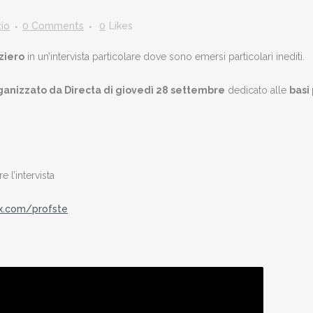
io
0 Comments
0
Likes
ziero
in un’intervista particolare dove sono emersi particolari inediti.
anizzato da Directa di giovedì 28 settembre
dedicato alle
basi
 l’intervista
/x.com/profste