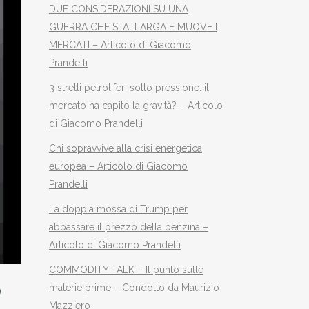
DUE CONSIDERAZIONI SU UNA
GUERRA CHE SI ALLARGA E MUOVE I
MERCATI – Articolo di Giacomo
Prandelli
3 stretti petroliferi sotto pressione: il
mercato ha capito la gravità? – Articolo
di Giacomo Prandelli
Chi sopravvive alla crisi energetica
europea – Articolo di Giacomo
Prandelli
La doppia mossa di Trump per
abbassare il prezzo della benzina –
Articolo di Giacomo Prandelli
COMMODITY TALK – Il punto sulle
O
materie prime – Condotto da Maurizio
Mazziero