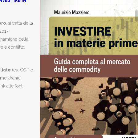
NVESTIRE IN
ero
, si tratta della
2017
inamiche della
e e conflitto
liate
(es. COT e
me Uranio,
nk alle fonti