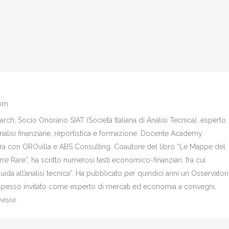
com
ch, Socio Onorario SIAT (Società Italiana di Analisi Tecnica), esperto
analisi finanziarie, reportistica e formazione. Docente Academy
bora con OROvilla e ABS Consulting. Coautore del libro “Le Mappe del
re Rare”, ha scritto numerosi testi economico-finanziari, fra cui
Guida all’analisi tecnica”. Ha pubblicato per quindici anni un Osservator
è spesso invitato come esperto di mercati ed economia a convegni,
isivi.