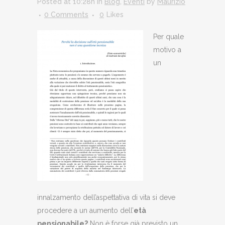
Posted at 10:28h
in
Blog
,
Eventi
by
Maurizio
0 Comments
0
Likes
Per quale
motivo a
un
innalzamento dell’aspettativa di vita si deve
procedere a un aumento dell’
età
pensionabile?
Non è forse già previsto un