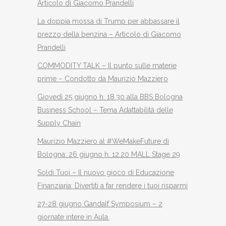
Articolo di Giacomo Prandelli
La doppia mossa di Trump per abbassare il
prezzo della benzina – Articolo di Giacomo
Prandelli
COMMODITY TALK – Il punto sulle materie
prime – Condotto da Maurizio Mazziero
Giovedì 25 giugno h. 18.30 alla BBS Bologna
Business School – Tema Adattabilità delle
Supply Chain
Maurizio Mazziero al #WeMakeFuture di
Bologna: 26 giugno h. 12.20 MALL Stage 29
Soldi Tuoi – Il nuovo gioco di Educazione
Finanziaria: Divertiti a far rendere i tuoi risparmi
27-28 giugno Gandalf Symposium – 2
giornate intere in Aula.