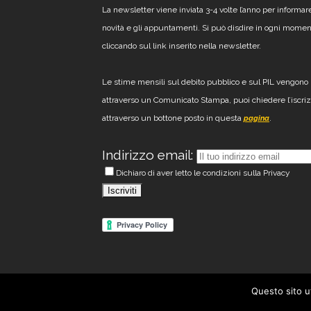
La newsletter viene inviata 3-4 volte l’anno per informar
novità e gli appuntamenti. Si può disdire in ogni mome
cliccando sul link inserito nella newsletter.
Le stime mensili sul debito pubblico e sul PIL vengono 
attraverso un Comunicato Stampa, puoi chiedere l’iscri
attraverso un bottone posto in questa
.
pagina
Indirizzo email:
Dichiaro di aver letto le condizioni sulla Privacy
Questo sito u
© 2012 - 2026 Mazziero R