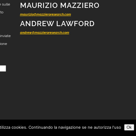
MAURIZIO MAZZIERO
e sulle
nto
maurizio@mazzieroresearch.com
ANDREW LAWFORD
andrew@mazzieroresearch.com
inviate
zione
tilizza cookies. Continuando la navigazione se ne autorizza l'uso
Ok
esearch - Ricerca finanziaria indipendente -
Tutti i diritti riservati
-
Privacy
-
Cookie
-
Con