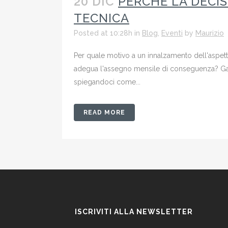
20 DIC
PERCHÉ LA DECI
TECNICA
Posted at 10:28h
in
Blog
,
Eventi
by
Maurizio
Per quale motivo a un innalzamento dell'aspett
adegua l'assegno mensile di conseguenza? Gabri
spiegandoci come...
READ MORE
ISCRIVITI ALLA NEWSLETTER