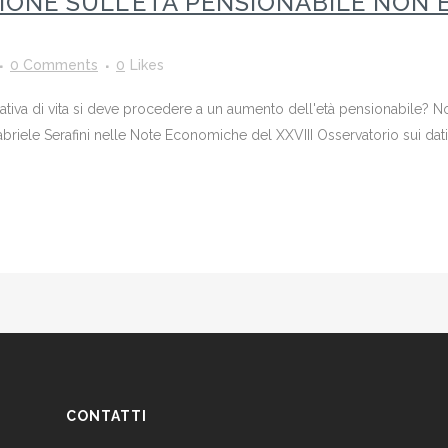
SIONE SULL’ETÀ PENSIONABILE NON
0 Comments
0
Likes
ativa di vita si deve procedere a un aumento dell'età pensionabile? 
ele Serafini nelle Note Economiche del XXVIII Osservatorio sui dati 
CONTATTI