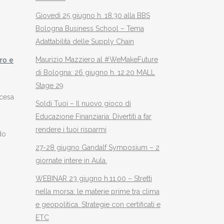
Giovedì 25 giugno h. 18.30 alla BBS
Bologna Business School – Tema
Adattabilità delle Supply Chain
Maurizio Mazziero al #WeMakeFuture
ro e
di Bologna: 26 giugno h. 12.20 MALL
Stage 29
scesa
Soldi Tuoi – Il nuovo gioco di
Educazione Finanziaria: Divertiti a far
rendere i tuoi risparmi
do
27-28 giugno Gandalf Symposium – 2
giornate intere in Aula.
WEBINAR 23 giugno h.11.00 – Stretti
nella morsa: le materie prime tra clima
e geopolitica. Strategie con certificati e
ETC