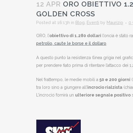
12 APR
ORO OBIETTIVO 1.
GOLDEN CROSS
Posted at 16:13h
in
Blog
,
Eventi
by
Maurizio
0
ORO, l’
obiettivo di 1.280 dollari
l’oncia è stato r
petrolio, caute le borse e il dollaro
.
A questo punto la resistenza (linea grigia nel grafi
per prendere fiato prima di ritentare l’attacco dei 1
Nel frattempo, le medie mobili a
50 e 200 giorni
(
tra loro sino a giungere all’
incrocio rialzista
(chi
L’incrocio fornirà un
ulteriore segnale positivo
s