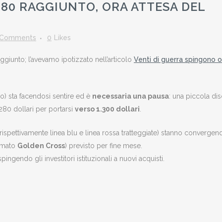
280 RAGGIUNTO, ORA ATTESA DEL
 Comments
0
Likes
aggiunto; l’avevamo ipotizzato nell’articolo
Venti di guerra spingono o
co) sta facendosi sentire ed è
necessaria una pausa
: una piccola di
.280 dollari per portarsi
verso 1.300 dollari
.
rispettivamente linea blu e linea rossa tratteggiate) stanno convergen
amato
Golden Cross
) previsto per fine mese.
pingendo gli investitori istituzionali a nuovi acquisti.