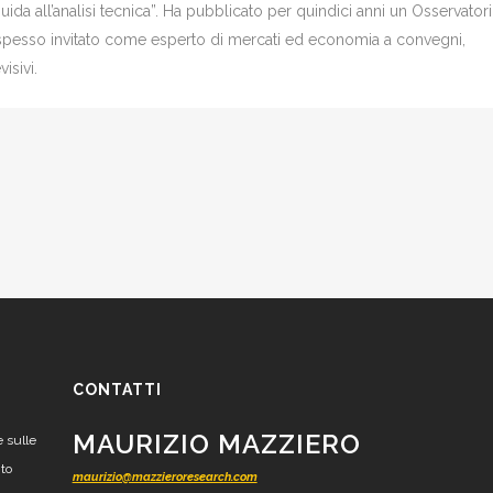
Guida all’analisi tecnica”. Ha pubblicato per quindici anni un Osservator
è spesso invitato come esperto di mercati ed economia a convegni,
isivi.
CONTATTI
MAURIZIO MAZZIERO
e sulle
nto
maurizio@mazzieroresearch.com