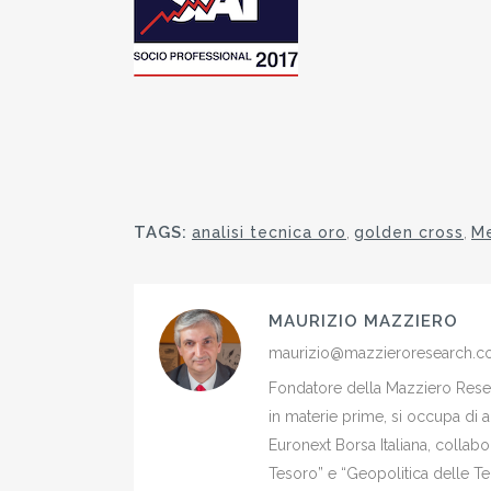
TAGS:
analisi tecnica oro
,
golden cross
,
Me
MAURIZIO MAZZIERO
maurizio@mazzieroresearch.
Fondatore della Mazziero Resear
in materie prime, si occupa di 
Euronext Borsa Italiana, colla
Tesoro” e “Geopolitica delle Ter