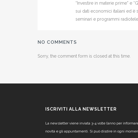
“Investire in materie prime” e “
sui dati economici italiani ed 
seminari e programmi radiotelev
NO COMMENTS
Sorry, the comment form is closed at this time.
ISCRIVITI ALLA NEWSLETTER
La newsletter viene inviata 3-4 volte l’anno per informar
novità e gli appuntamenti. Si può disdire in ogni mome