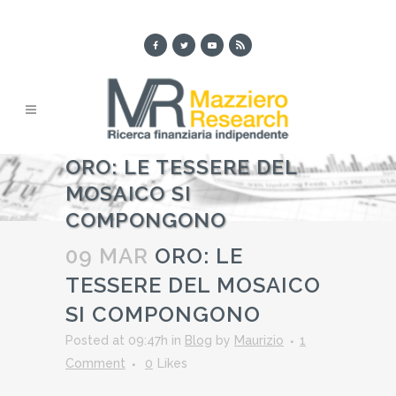
ORO: LE TESSERE DEL
MOSAICO SI
COMPONGONO
09 MAR
ORO: LE
TESSERE DEL MOSAICO
SI COMPONGONO
Posted at 09:47h
in
Blog
by
Maurizio
1
Comment
0
Likes