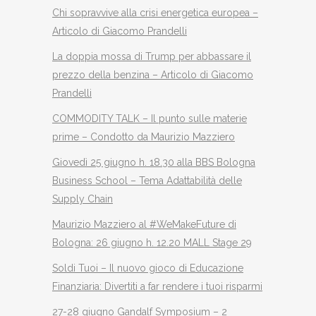
Chi sopravvive alla crisi energetica europea –
Articolo di Giacomo Prandelli
La doppia mossa di Trump per abbassare il
prezzo della benzina – Articolo di Giacomo
Prandelli
COMMODITY TALK – Il punto sulle materie
prime – Condotto da Maurizio Mazziero
Giovedì 25 giugno h. 18.30 alla BBS Bologna
Business School – Tema Adattabilità delle
Supply Chain
Maurizio Mazziero al #WeMakeFuture di
Bologna: 26 giugno h. 12.20 MALL Stage 29
Soldi Tuoi – Il nuovo gioco di Educazione
Finanziaria: Divertiti a far rendere i tuoi risparmi
27-28 giugno Gandalf Symposium – 2