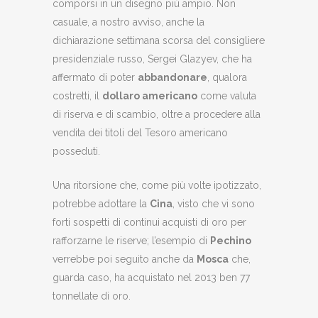
comporsi in un disegno più ampio. Non
casuale, a nostro avviso, anche la
dichiarazione settimana scorsa del consigliere
presidenziale russo, Sergei Glazyev, che ha
affermato di poter
abbandonare
, qualora
costretti, il
dollaro americano
come valuta
di riserva e di scambio, oltre a procedere alla
vendita dei titoli del Tesoro americano
posseduti.
Una ritorsione che, come più volte ipotizzato,
potrebbe adottare la
Cina
, visto che vi sono
forti sospetti di continui acquisti di oro per
rafforzarne le riserve; l’esempio di
Pechino
verrebbe poi seguito anche da
Mosca
che,
guarda caso, ha acquistato nel 2013 ben 77
tonnellate di oro.