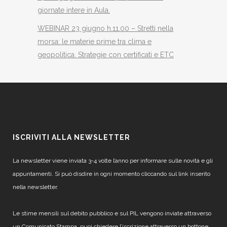
giornate intere in Aula.
WEBINAR 23 giugno h.11.00 – Stretti nella
morsa: le materie prime tra clima e
geopolitica. Strategie con certificati e ETC
ISCRIVITI ALLA NEWSLETTER
La newsletter viene inviata 3-4 volte l’anno per informare sulle novità e gli
appuntamenti. Si può disdire in ogni momento cliccando sul link inserito
nella newsletter.
Le stime mensili sul debito pubblico e sul PIL vengono inviate attraverso
un Comunicato Stampa, puoi chiedere l’iscrizione attraverso un bottone