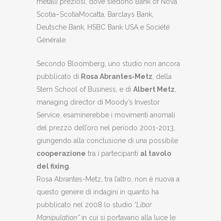
metalli preziosi, dove siedono Bank of Nova
Scotia–ScotiaMocatta, Barclays Bank,
Deutsche Bank, HSBC Bank USA e Société
Générale.
Secondo Bloomberg, uno studio non ancora
pubblicato di
Rosa Abrantes-Metz
, della
Stern School of Business, e di
Albert Metz
,
managing director di Moody’s Investor
Service, esaminerebbe i movimenti anomali
del prezzo dell’oro nel periodo 2001-2013,
giungendo alla conclusione di una possibile
cooperazione
tra i partecipanti
al tavolo
del fixing
.
Rosa Abrantes-Metz, tra l’altro, non è nuova a
questo genere di indagini in quanto ha
pubblicato nel 2008 lo studio
“Libor
Manipulation”
in cui si portavano alla luce le